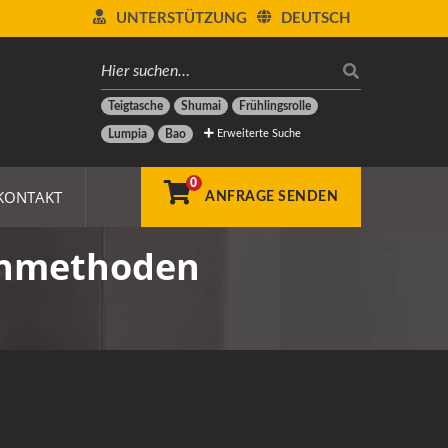
UNTERSTÜTZUNG
DEUTSCH
Teigtasche
Shumai
Frühlingsrolle
Erweiterte Suche
Lumpia
Bao
0
KONTAKT
ANFRAGE SENDEN
chmethoden