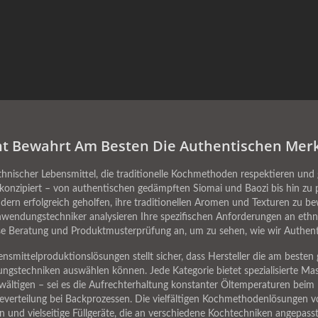
 Bewahrt Am Besten Die Authentischen Merk
hnischer Lebensmittel, die traditionelle Kochmethoden respektieren und gl
onzipiert – von authentischen gedämpften Siomai und Baozi bis hin zu pe
rn erfolgreich geholfen, ihre traditionellen Aromen und Texturen zu bew
nwendungstechniker analysieren Ihre spezifischen Anforderungen an ethn
e Beratung und Produktmusterprüfung an, um zu sehen, wie wir Authent
smittelproduktionslösungen stellt sicher, dass Hersteller die am besten
gstechniken auswählen können. Jede Kategorie bietet spezialisierte Masc
ltigen – sei es die Aufrechterhaltung konstanter Öltemperaturen beim Fr
erteilung bei Backprozessen. Die vielfältigen Kochmethodenlösungen
und vielseitige Füllgeräte, die an verschiedene Kochtechniken angepas