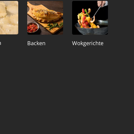
n
Backen
Wokgerichte