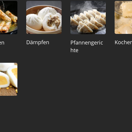
Dämpfen
Koche
en
Pfannengeric
Hte