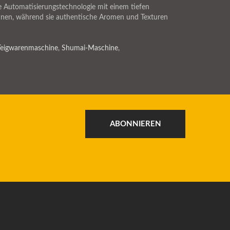
e Automatisierungstechnologie mit einem tiefen
können, während sie authentische Aromen und Texturen
Teigwarenmaschine
,
Shumai-Maschine
,
ABONNIEREN