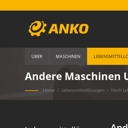
ÜBER
MASCHINEN
LEBENSMITTELL
Andere Maschinen U
Home
/
Lebensmittellösungen
/
Nach Le
And