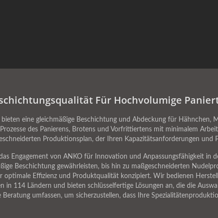
schichtungsqualität Für Hochvolumige Paniert
 bieten eine gleichmäßige Beschichtung und Abdeckung für Hähnchen, M
 Prozesse des Panierens, Brotens und Vorfrittiertens mit minimalem Arbe
geschneiderten Produktionsplan, der Ihren Kapazitätsanforderungen und P
t das Engagement von ANKO für Innovation und Anpassungsfähigkeit in de
ige Beschichtung gewährleisten, bis hin zu maßgeschneiderten Nudelproduk
r optimale Effizienz und Produktqualität konzipiert. Wir bedienen Herstel
 in 114 Ländern und bieten schlüsselfertige Lösungen an, die die Auswah
e Beratung umfassen, um sicherzustellen, dass Ihre Spezialitätenprodukti