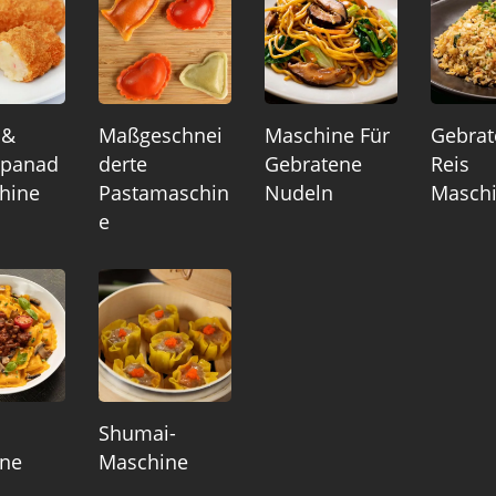
 &
Maßgeschnei
Maschine Für
Gebrat
lpanad
Derte
Gebratene
Reis
hine
Pastamaschin
Nudeln
Masch
E
Shumai-
ne
Maschine