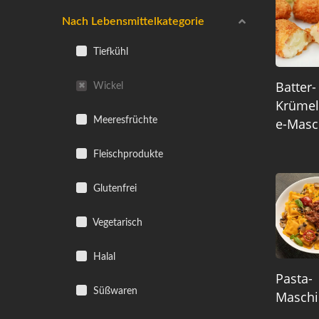
Nach Lebensmittelkategorie
Tiefkühl
Batter-
Wickel
Krüme
Meeresfrüchte
E-Masc
Fleischprodukte
Glutenfrei
Vegetarisch
Halal
Pasta-
Süßwaren
Maschi