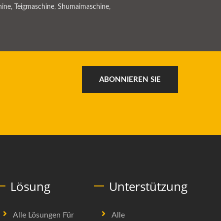
ine
,
Teigmaschine
,
Shumaimaschine
,
ABONNIEREN SIE
Lösung
Unterstützung
Alle Lösungen Für
Alle