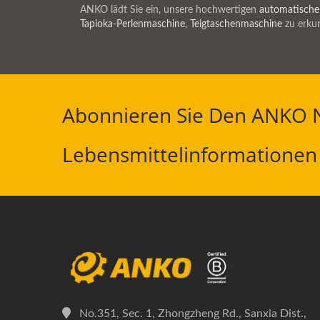
ANKO lädt Sie ein, unsere hochwertigen
automatische
Tapioka-Perlenmaschine
,
Teigtaschenmaschine
zu erku
Abonnieren Sie Den ANKO N
Lebensmittelinformationen 
No.351, Sec. 1, Zhongzheng Rd., Sanxia Dist.,