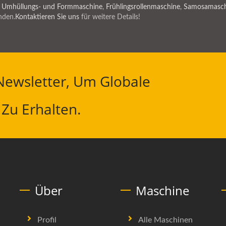
 Umhüllungs- und Formmaschine
,
Frühlingsrollenmaschine
,
Samosamasch
nden.
Kontaktieren Sie uns
für weitere Details!
ewsletter, Um Globale
Zu Erhalten.
Über
Maschine
Profil
Alle Maschinen