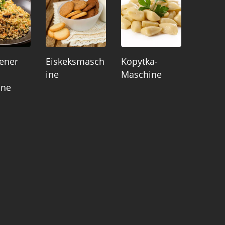
ener
Eiskeksmasch
Kopytka-
Ine
Maschine
ine