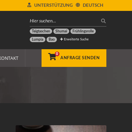
UNTERSTÜTZUNG
DEUTSCH
Teigtaschen
Shumai
Frühlingsrolle
Erweiterte Suche
Lumpia
Bao
0
KONTAKT
ANFRAGE SENDEN