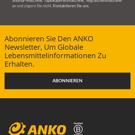
Shumai-Maschine
,
Tapiokaperlenmaschine
,
Teigtaschenmaschine
an und zögern Sie nicht,
Kontaktieren Sie uns
.
Abonnieren Sie Den ANKO
Newsletter, Um Globale
Lebensmittelinformationen Zu
Erhalten.
ABONNIEREN