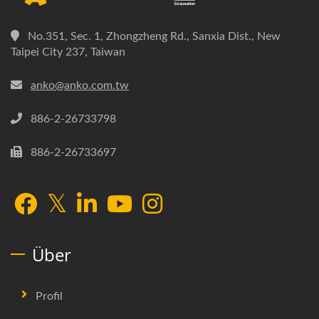
No.351, Sec. 1, Zhongzheng Rd., Sanxia Dist., New
Taipei City 237, Taiwan
anko@anko.com.tw
886-2-26733798
886-2-26733697
Über
Profil