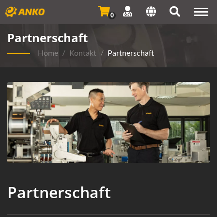
Togg
0
navi
Partnerschaft
Home
/
Kontakt
/
Partnerschaft
Partnerschaft