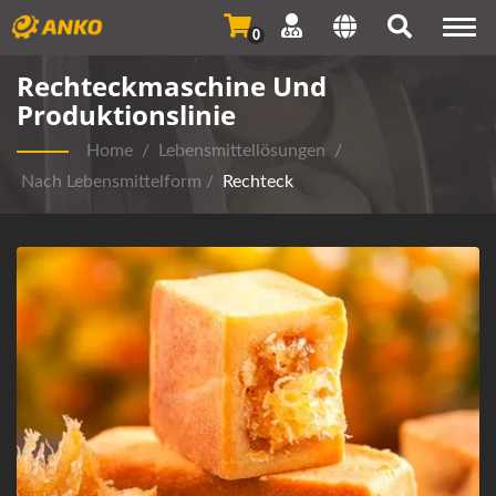
Togg
0
navi
Rechteckmaschine Und
Produktionslinie
Home
/
Lebensmittellösungen
/
Nach Lebensmittelform
/
Rechteck