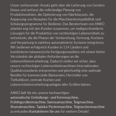
Unser umfassender Ansatz geht über die Lieferung von Geräten
hinaus und umfasst die vollständige Planung von
Produktionslinien, die Optimierung von Fabriklayouts, die
Anpassung von Rezepten für die Maschinenkompatibilität und
Schulungsprogramme für Bediener. Das Beraterteam von ANKO
arbeitet eng mit den Kunden zusammen, um maßgeschneiderte
Lösungen für die Produktion von rechteckigen Lebensmitteln zu
entwickeln, die die Phasen der Vorbereitung, Formung, Kochens
und Verpackung in nahtlose automatisierte Systeme integrieren.
Wir bedienen erfolgreich Kunden in 114 Ländern und
kombinieren taiwanesische Fertigungsexzellenz mit einem tiefen
Verständnis der globalen Anforderungen an die
Lebensmittelverarbeitung. Dadurch stellen wir sicher, dass
unsere rechteckigen Lebensmittelmaschinen internationalen
Qualitätsstandards entsprechen und gleichzeitig eine optimale
Rendite für kommerzielle Bäckereien, Hersteller von
Tiefkühlkost, zentrale Küchen und
Lebensmittelverarbeitungsanlagen aller Größen bieten.
ANKO lädt Sie ein, unsere hochwertigen
automatische Umhüllungs- und Formmaschine
,
Frühlingsrollenmaschine
,
Samosamaschine
,
Teigmaschine
,
Shumaimaschine
,
Tapioka-Perlenmaschine
,
Teigtaschenmaschine
zu erkunden.
Kontaktieren Sie uns
für weitere Details!