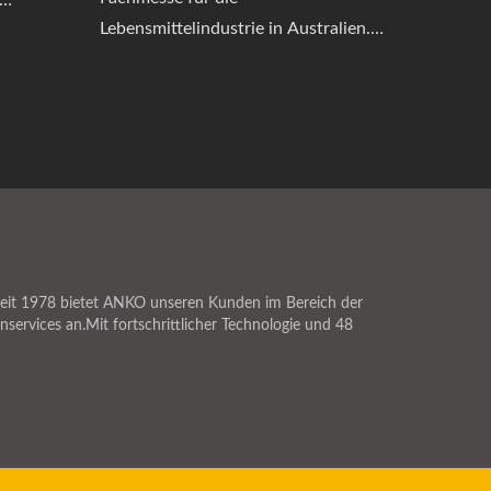
Lebensmittelindustrie in Australien.
is 26.
Diese jährliche Veranstaltung bringt
de
Lebensmittelmaschinenanbieter und
. Dies
Rohstofflieferanten aus der ganzen
nheit,
Welt zusammen, um die neuesten
Fortschritte in der
Lebensmittelmaschinenindustrie und
n
innovative Lösungen zu präsentieren.
Es bietet eine hervorragende Plattform
erten aus
eit 1978 bietet ANKO unseren Kunden im Bereich der
und Gelegenheit für lokale
en.
ervices an.Mit fortschrittlicher Technologie und 48
Unternehmen, kooperative
Beziehungen zu über 1000
internationalen Unternehmen
aufzubauen und globale
Geschäftsmöglichkeiten zu schaffen.
Egal, ob Sie ein Lieferant von