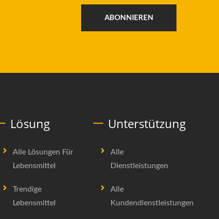
Lebensmittelmaschinen, ein
ABONNIEREN
Restaurantbesitzer, ein Koch oder ein
Lebensmittelprofi sind, diese
Ausstellung bietet reichlich
Lernmöglichkeiten und
Geschäftsperspektiven, die Ihnen
helfen werden, im Lebensmittelbereich
erfolgreich zu sein.
Lösung
Unterstützung
Alle Lösungen Für
Alle
Lebensmittel
Dienstleistungen
Trendige
Alle
Lebensmittel
Kundendienstleistungen