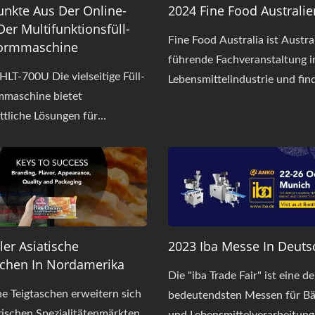
nkte Aus Der Online-
2024 Fine Food Australie
er Multifunktionsfüll-
Fine Food Australia ist Austra
ormmaschine
führende Fachveranstaltung i
LT-700U Die vielseitige Füll-
Lebensmittelindustrie und fi
mmaschine bietet
2. bis 5. September 2024 im
ittliche Lösungen für
Convention Exhibition Centre
ttelhersteller und
Melbourne statt.
che Küchen, die die
on von Teigtaschen
en möchten. Entwickelt für
kapazitive, automatisierte
on von Teigtaschen, Ravioli,
ler Asiatische
2023 Iba Messe In Deuts
und anderen gefüllten
schen In Nordamerika
n, bietet die HLT-700U
Die "iba Trade Fair" ist eine de
ichliche Produktivität und
e Teigtaschen erweitern sich
bedeutendsten Messen für Bä
are
tischen Spezialitätenmärkten