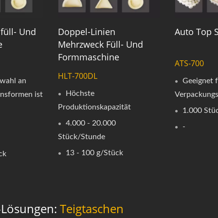
füll- Und
Doppel-Linien
Auto Top S
e
Mehrzweck Füll- Und
Formmaschine
ATS-700
HLT-700DL
swahl an
Geeignet 
Höchste
nsformen ist
Verpackungs
Produktionskapazität
1.000 Stü
4.000 - 20.000
-
Stück/Stunde
13 - 100 g/Stück
ck
l-Lösungen:
Teigtaschen