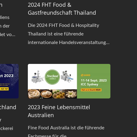
n
2024 FHT Food &
Gastfreundschaft Thailand
liens
Die 2024 FHT Food & Hospitality
n der
Thailand ist eine führende
ndet vom
internationale Handelsveranstaltung
für die Lebensmittel- und
 in
Gastgewerbeindustrie in Asien. Diese
Ausstellung bietet eine dynamische
Plattform für Fachleute der
Lebensmittel- und Getränkeindustrie,
des Gastgewerbes und vieler
Lebensmittelmaschinenhersteller
chland
2023 Feine Lebensmittel
weltweit, um sich zu treffen und Ideen
Australien
auszutauschen.
r
Fine Food Australia ist die führende
ckerei
Fachmesse für die