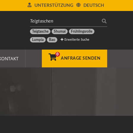
UNTERSTÜTZUNG
DEUTSCH
Teigtasche
Shumai
Frühlingsrolle
Erweiterte Suche
Lumpia
Bao
0
KONTAKT
ANFRAGE SENDEN