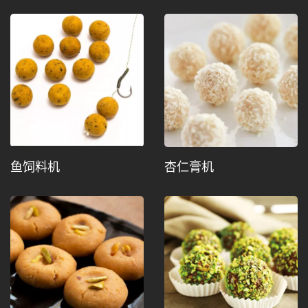
鱼饲料机
杏仁膏机