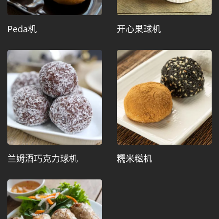
Peda机
开心果球机
兰姆酒巧克力球机
糯米糍机