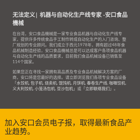
无法定义| 机器与自动化生产线专家 -安口食品
機械
在台湾，安口食品機械是一家专业食品机器与自动化生产线专
家，提供许多传统食品手工制作转成自动化生产的入门咨询、整
厂规划的专业顾问。我们成立于西元1978年，拥有超过48年食
品机械制造经验，安口食品機械总是可以达成客户各项食品机器
与自动化生产线的品质要求，目前我们食品机械设备已销售至
114个国家。
如果您正在寻找一家拥有高品质及专业食品机械解决方案的厂
商，安口将是您最好的选择。请立即浏览我们各项专业食品设备
「
水饺机
,
包子机
,
烧卖机
,
馄饨机
,
月饼机
,
春卷生产线
,
咖喱饺机
,
义大利饺机
,
小笼汤包机
,
豆沙包机
」或「
立即联络我们
」。
加入安口会员电子报，取得最新食品产
业趋势。