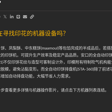
在寻找印花的机器设备吗？
饼、凤梨酥、中东糕饼(maamoul)等包馅完成的半成品后，若搭
纹的印饼机，可提升生产效率及稳定产品品质。安口的全自动印
-801)不仅印饼花纹与造型可客制设计外，印模附有特制吹气机构能
脱模，避免沾黏变形。而全自动印饼排盘机(STA-360)除了前述
再增加自动排盘功能，大幅节省人力需求。
一步查看更多详情与机器操作影片，请点击下方机器列表连结。