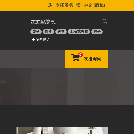
支援服务
中文 (简体)
饺子
烧卖
春卷
上海式春卷
包子
进阶搜寻
0
发送询问