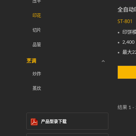
压平
全自动
印花
ST-801
切片
印饼
2,400 
品管
最大22
烹调
炒炸
蒸炊
结果 1 - 
产品型录下载