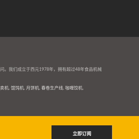
。我们成立于西元1978年，拥有超过48年食品机械
卖机
,
馄饨机
,
月饼机
,
春卷生产线
,
咖喱饺机
,
立即订阅