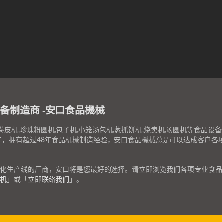
备制造商 -安口食品機械
卷皮机,珍珠粉圆机,包子机,小笼汤包机,葱抓饼机,烧卖机,汤圆机等食
8年，拥有超过48年食品机械制造经验，安口食品機械总是可以达成客户
化生产线的厂商，安口将是您最好的选择。请立即浏览我们各项专业食品
机
」或「
立即联络我们
」。