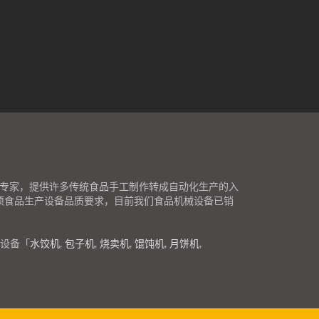
品设备专家，提供许多传统食品手工制作转成自动化生产的入
各项食品生产设备品质要求，目前我们食品机械设备已销
设备「
水饺机
,
包子机
,
烧卖机
,
馄饨机
,
月饼机
,