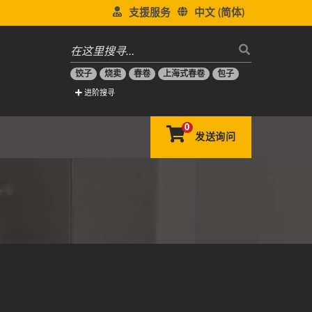
支援服务
中文 (简体)
饺子
烧卖
春卷
上海式春卷
包子
进阶搜寻
0
发送询问