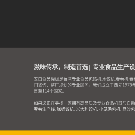
滋味传承，制造首选| 专业食品生产设
安口食品機械是台湾专业食品包馅机,水饺机,春卷机,春
门咨询、整厂规划的专业顾问。我们成立于西元197
售至114个国家。
如果您正在寻找一家拥有高品质及专业食品机器与自动
春卷生产线
,
咖喱饺机
,
义大利饺机
,
小笼汤包机
,
豆沙包