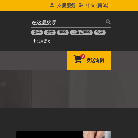
支援服务
中文 (简体)
饺子
烧卖
春卷
上海式春卷
包子
进阶搜寻
0
发送询问