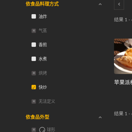
依食品料理方式
油炸
结果 1 - 
气蒸
香煎
水煮
烘烤
苹果派
快炒
无法定义
结果 1 - 
依食品外型
球形