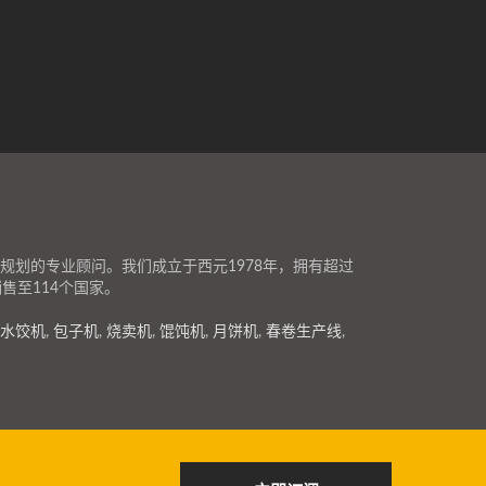
划的专业顾问。我们成立于西元1978年，拥有超过
售至114个国家。
水饺机
,
包子机
,
烧卖机
,
馄饨机
,
月饼机
,
春卷生产线
,