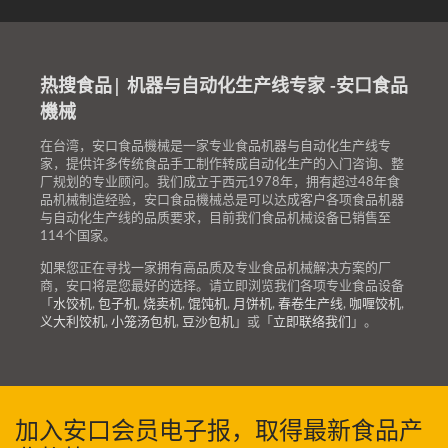
热搜食品| 机器与自动化生产线专家 -安口食品
機械
在台湾，安口食品機械是一家专业食品机器与自动化生产线专
家，提供许多传统食品手工制作转成自动化生产的入门咨询、整
厂规划的专业顾问。我们成立于西元1978年，拥有超过48年食
品机械制造经验，安口食品機械总是可以达成客户各项食品机器
与自动化生产线的品质要求，目前我们食品机械设备已销售至
114个国家。
如果您正在寻找一家拥有高品质及专业食品机械解决方案的厂
商，安口将是您最好的选择。请立即浏览我们各项专业食品设备
「
水饺机
,
包子机
,
烧卖机
,
馄饨机
,
月饼机
,
春卷生产线
,
咖喱饺机
,
义大利饺机
,
小笼汤包机
,
豆沙包机
」或「
立即联络我们
」。
加入安口会员电子报，取得最新食品产