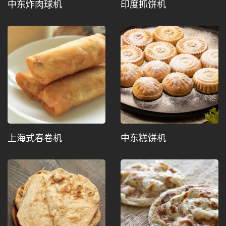
中东炸肉球机
印度抓饼机
上海式春卷机
中东糕饼机