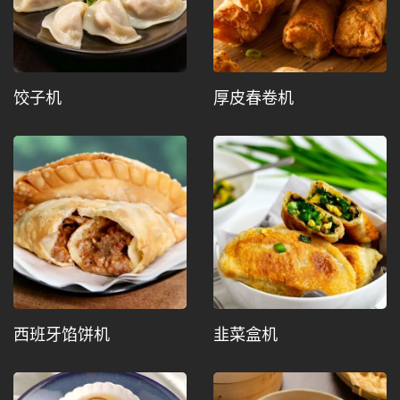
饺子机
厚皮春卷机
西班牙馅饼机
韭菜盒机