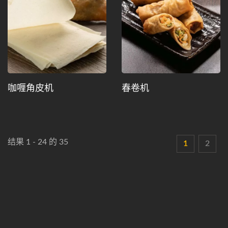
咖喱角皮机
春卷机
结果 1 - 24 的 35
1
2