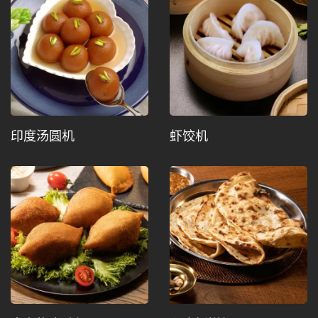
印度汤圆机
虾饺机