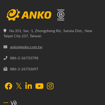
No.351, Sec. 1, Zhongzheng Rd., Sanxia Dist., New
Taipei City 237, Taiwan
anko@anko.com.tw
886-2-26733798
886-2-26733697
Về