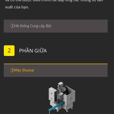
và có thể được điều chỉnh để đáp ứng các thông số sản
xuất của bạn.
②Hệ thống Cung cấp Bột
2
PHẦN GIỮA
③Máy Shumai