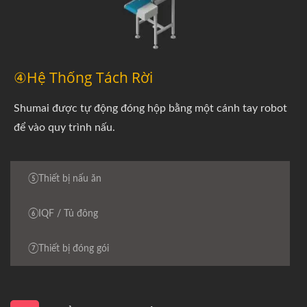
④Hệ Thống Tách Rời
Shumai được tự động đóng hộp bằng một cánh tay robot
để vào quy trình nấu.
⑤Thiết bị nấu ăn
⑥IQF / Tủ đông
⑦Thiết bị đóng gói