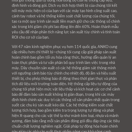
mỗi giờ thông qua tự động hóa đồng bộ của hệ thống cấp liệu,
định hình và đóng gói. Dịch vụ tích hợp thiết bị của chúng tôi kết
nối máy móc hiện có của bạn với các máy tạo hình công suất cao,
cánh tay robot và hệ thống kiểm soát chất lượng của chúng tôi,
tạo ra một quy trình sản xuất liền mạch giữ cho các thông số chính
xác trong khi giảm chi phí lao động lên đến 60%. Hoàn thành mẫu
yêu cầu để nhận phân tích năng lực sản xuất tùy chỉnh và tính toán
ROI cho cơ sở của bạn.
Với 47 năm kinh nghiệm phục vụ hơn 114 quốc gia, ANKO cung
cấp nhiều hơn chỉ thiết bị—chúng tôi cung cấp giải pháp sản xuất
hoàn chỉnh bao gồm tối ưu hóa công thức, hướng dẫn quản lý an
toàn thực phẩm và tư vấn phân bổ quy trình làm việc trong nhà
máy. Dây chuyền sản xuất có các hệ thống giám sát thông minh
với ngưỡng cảnh báo tùy chỉnh cho nhiệt độ, độ ẩm và hiệu suất
thiết bị, cho phép thông báo di động theo thời gian thực và phân
tích dữ liệu môi trường toàn diện. Hệ thống cấp liệu tự động của
chúng tôi phát hiện mức vật liệu thấp và kích hoạt các cơ chế cảnh
báo để đảm bảo sản xuất không bị gián đoạn, trong khi các máy
định hình chính xác duy trì các thông số sản phẩm nhất quán trong
suốt các chu kỳ sản xuất kéo dài. Các hệ thống kiểm soát chất
lượng tích hợp, bao gồm kiểm tra trọng lượng tự động và phát
hiện X-quang cho các vật thể lạ như mảnh kim loại, nhựa và mảnh
xương, đảm bảo rằng mỗi sản phẩm đóng gói đều đáp ứng các tiêu
chuẩn chất lượng nghiêm ngặt. Giải pháp tự động hóa hoàn chỉnh
này giúp các nhà sản xuất thực phẩm nâng cao khả năng cạnh