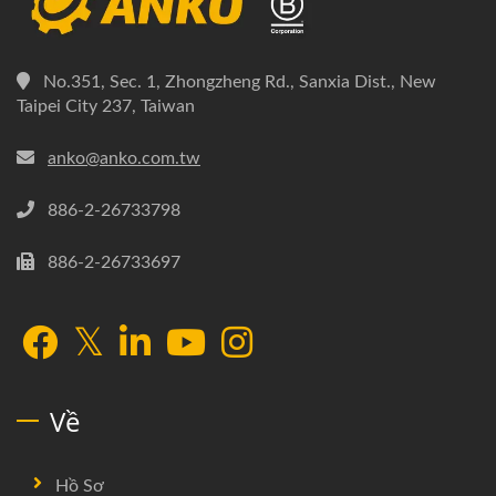
No.351, Sec. 1, Zhongzheng Rd., Sanxia Dist., New
Taipei City 237, Taiwan
anko@anko.com.tw
886-2-26733798
886-2-26733697
Về
Hồ Sơ