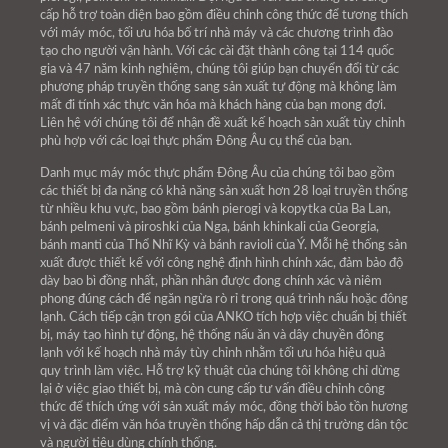
cấp hỗ trợ toàn diện bao gồm điều chỉnh công thức để tương thích
với máy móc, tối ưu hóa bố trí nhà máy và các chương trình đào
tạo cho người vận hành. Với các cài đặt thành công tại 114 quốc
gia và 47 năm kinh nghiệm, chúng tôi giúp bạn chuyển đổi từ các
phương pháp truyền thống sang sản xuất tự động mà không làm
mất đi tính xác thực văn hóa mà khách hàng của bạn mong đợi.
Liên hệ với chúng tôi để nhận đề xuất kế hoạch sản xuất tùy chỉnh
phù hợp với các loại thực phẩm Đông Âu cụ thể của bạn.
Danh mục máy móc thực phẩm Đông Âu của chúng tôi bao gồm
các thiết bị đa năng có khả năng sản xuất hơn 28 loại truyền thống
từ nhiều khu vực, bao gồm bánh pierogi và kopytka của Ba Lan,
bánh pelmeni và piroshki của Nga, bánh khinkali của Georgia,
bánh manti của Thổ Nhĩ Kỳ và bánh ravioli của Ý. Mỗi hệ thống sản
xuất được thiết kế với công nghệ định hình chính xác, đảm bảo độ
dày bao bì đồng nhất, phần nhân được đong chính xác và niêm
phong đúng cách để ngăn ngừa rò rỉ trong quá trình nấu hoặc đông
lạnh. Cách tiếp cận trọn gói của ANKO tích hợp việc chuẩn bị thiết
bị, máy tạo hình tự động, hệ thống nấu ăn và dây chuyền đông
lạnh với kế hoạch nhà máy tùy chỉnh nhằm tối ưu hóa hiệu quả
quy trình làm việc. Hỗ trợ kỹ thuật của chúng tôi không chỉ dừng
lại ở việc giao thiết bị, mà còn cung cấp tư vấn điều chỉnh công
thức để thích ứng với sản xuất máy móc, đồng thời bảo tồn hương
vị và đặc điểm văn hóa truyền thống hấp dẫn cả thị trường dân tộc
và người tiêu dùng chính thống.