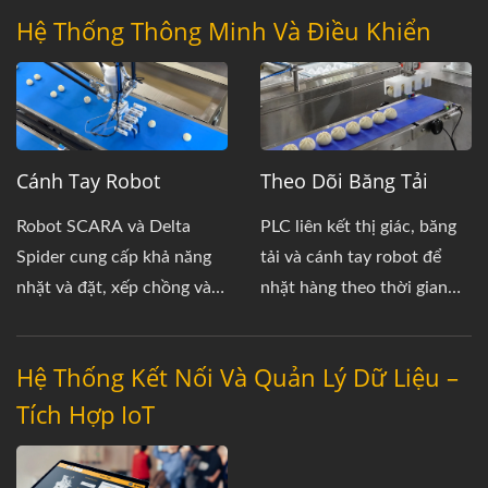
Hệ Thống Thông Minh Và Điều Khiển
Cánh Tay Robot
Theo Dõi Băng Tải
Robot SCARA và Delta
PLC liên kết thị giác, băng
Spider cung cấp khả năng
tải và cánh tay robot để
nhặt và đặt, xếp chồng và
nhặt hàng theo thời gian
chia phần nhanh chóng,
thực, cho phép một dây
chính xác cho sản xuất
chuyền sản xuất tự động
Hệ Thống Kết Nối Và Quản Lý Dữ Liệu –
thực phẩm.
tốc độ cao.
Tích Hợp IoT