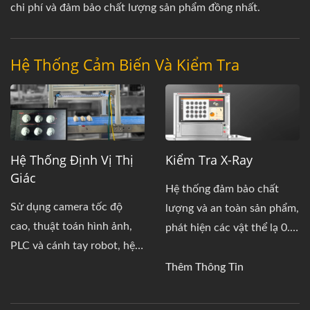
chi phí và đảm bảo chất lượng sản phẩm đồng nhất.
Hệ Thống Cảm Biến Và Kiểm Tra
Hệ Thống Định Vị Thị
Kiểm Tra X-Ray
Giác
Hệ thống đảm bảo chất
Sử dụng camera tốc độ
lượng và an toàn sản phẩm,
cao, thuật toán hình ảnh,
phát hiện các vật thể lạ 0.4
PLC và cánh tay robot, hệ
mm và đáp ứng tiêu chuẩn
thống nâng cao hiệu quả và
quốc tế.
Thêm Thông Tin
độ chính xác sản xuất.