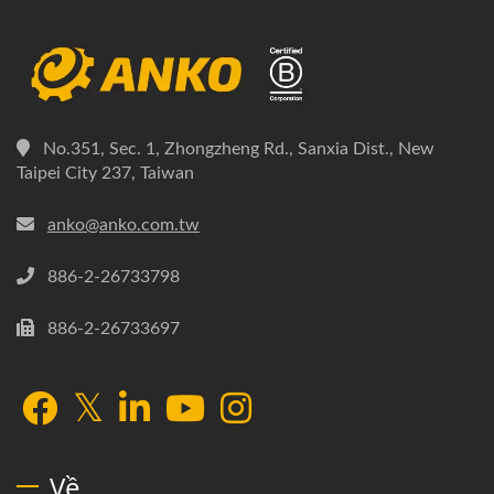
No.351, Sec. 1, Zhongzheng Rd., Sanxia Dist., New
Taipei City 237, Taiwan
anko@anko.com.tw
886-2-26733798
886-2-26733697
Về