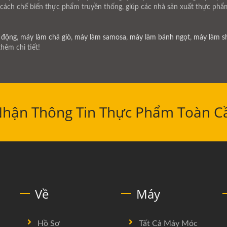
về cách chế biến thực phẩm truyền thống, giúp các nhà sản xuất thực ph
 động
,
máy làm chả giò
,
máy làm samosa
,
máy làm bánh ngọt
,
máy làm s
thêm chi tiết!
Nhận Thông Tin Thực Phẩm Toàn C
Về
Máy
Hồ Sơ
Tất Cả Máy Móc