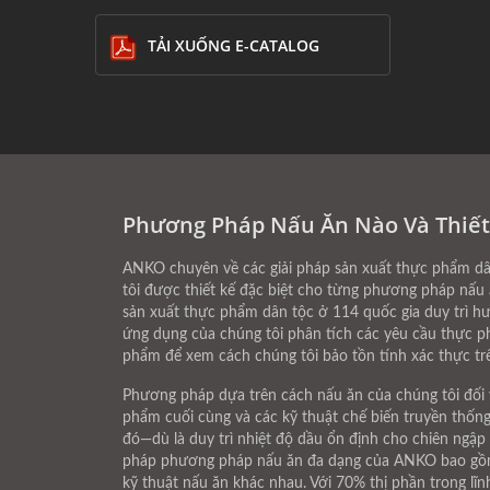
TẢI XUỐNG E-CATALOG
Phương Pháp Nấu Ăn Nào Và Thiết
ANKO chuyên về các giải pháp sản xuất thực phẩm dâ
tôi được thiết kế đặc biệt cho từng phương pháp nấu 
sản xuất thực phẩm dân tộc ở 114 quốc gia duy trì hư
ứng dụng của chúng tôi phân tích các yêu cầu thực p
phẩm để xem cách chúng tôi bảo tồn tính xác thực tr
Phương pháp dựa trên cách nấu ăn của chúng tôi đối v
phẩm cuối cùng và các kỹ thuật chế biến truyền thố
đó—dù là duy trì nhiệt độ dầu ổn định cho chiên ngập
pháp phương pháp nấu ăn đa dạng của ANKO bao gồm má
kỹ thuật nấu ăn khác nhau. Với 70% thị phần trong lĩ