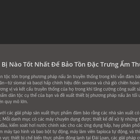
 Bị Nào Tốt Nhất Để Bảo Tồn Đặc Trưng Ẩm Th
n tộc tôn trọng phương pháp nấu ăn truyền thống trong khi vẫn đảm b
ăn—từ siomai và baozi hấp chính hiệu đến samosa và chả giò chiên hoàn 
ơng vị và kết cấu truyền thống của họ trong khi tăng cường công suất s
hẩm dân tộc cụ thể của bạn và đề xuất thiết bị phương pháp nấu ăn tối 
ên quy mô lớn.
ới các giải pháp sản xuất thực phẩm đảm bảo rằng các nhà sản xuất có 
ng. Mỗi danh mục có các máy chuyên dụng được thiết kế để xử lý những
 dầu, kiểm soát hơi nước chính xác cho các ứng dụng hấp, hay phân phối
y tạo hình và bao bột tự động, máy làm viên tapioca tự động, và thiế
nh vực thiết bị chế biến thực phẩm đông lạnh tại Đài Loan, các giải phá