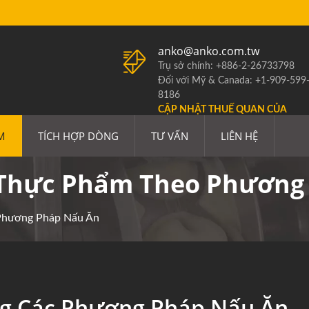
anko@anko.com.tw
Trụ sở chính: +886-2-26733798
Đối với Mỹ & Canada: +1-909-599
8186
CẬP NHẬT THUẾ QUAN CỦA
HOA KỲ
M
TÍCH HỢP DÒNG
TƯ VẤN
LIÊN HỆ
t Thực Phẩm Theo Phương
Phương Pháp Nấu Ăn
g Các Phương Pháp Nấu Ăn