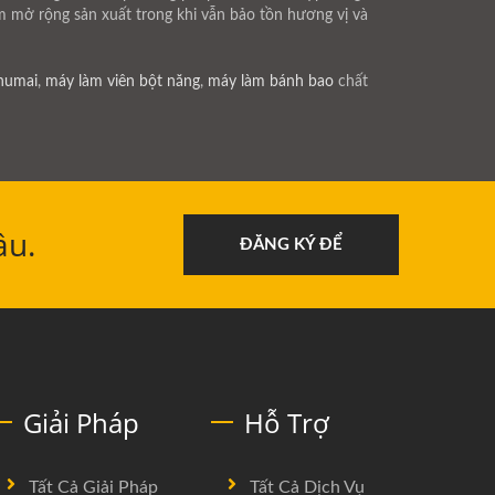
ẩm mở rộng sản xuất trong khi vẫn bảo tồn hương vị và
humai
,
máy làm viên bột năng
,
máy làm bánh bao
chất
ầu.
ĐĂNG KÝ ĐỂ
Giải Pháp
Hỗ Trợ
Tất Cả Giải Pháp
Tất Cả Dịch Vụ