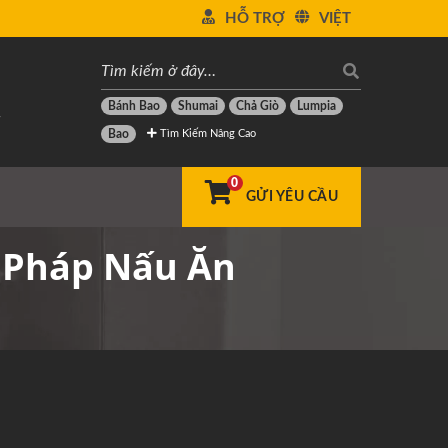
HỖ TRỢ
VIỆT
Bánh Bao
Shumai
Chả Giò
Lumpia
-
Tìm Kiếm Nâng Cao
Bao
0
GỬI YÊU CẦU
 Pháp Nấu Ăn