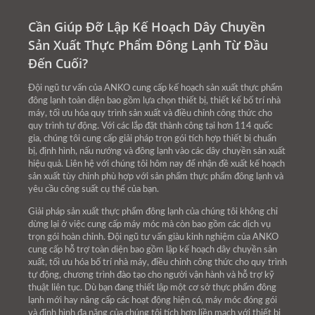
Cần Giúp Đỡ Lập Kế Hoạch Dây Chuyền
Sản Xuất Thực Phẩm Đông Lạnh Từ Đầu
Đến Cuối?
Đội ngũ tư vấn của ANKO cung cấp kế hoạch sản xuất thực phẩm
đông lạnh toàn diện bao gồm lựa chọn thiết bị, thiết kế bố trí nhà
máy, tối ưu hóa quy trình sản xuất và điều chỉnh công thức cho
quy trình tự động. Với các lắp đặt thành công tại hơn 114 quốc
gia, chúng tôi cung cấp giải pháp trọn gói tích hợp thiết bị chuẩn
bị, định hình, nấu nướng và đông lạnh vào các dây chuyền sản xuất
hiệu quả. Liên hệ với chúng tôi hôm nay để nhận đề xuất kế hoạch
sản xuất tùy chỉnh phù hợp với sản phẩm thực phẩm đông lạnh và
yêu cầu công suất cụ thể của bạn.
Giải pháp sản xuất thực phẩm đông lạnh của chúng tôi không chỉ
dừng lại ở việc cung cấp máy móc mà còn bao gồm các dịch vụ
trọn gói hoàn chỉnh. Đội ngũ tư vấn giàu kinh nghiệm của ANKO
cung cấp hỗ trợ toàn diện bao gồm lập kế hoạch dây chuyền sản
xuất, tối ưu hóa bố trí nhà máy, điều chỉnh công thức cho quy trình
tự động, chương trình đào tạo cho người vận hành và hỗ trợ kỹ
thuật liên tục. Dù bạn đang thiết lập một cơ sở thực phẩm đông
lạnh mới hay nâng cấp các hoạt động hiện có, máy móc đóng gói
và định hình đa năng của chúng tôi tích hợp liền mạch với thiết bị