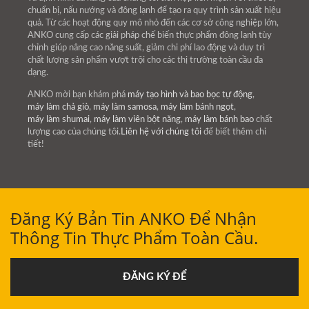
chuẩn bị, nấu nướng và đông lạnh để tạo ra quy trình sản xuất hiệu
quả. Từ các hoạt động quy mô nhỏ đến các cơ sở công nghiệp lớn,
ANKO cung cấp các giải pháp chế biến thực phẩm đông lạnh tùy
chỉnh giúp nâng cao năng suất, giảm chi phí lao động và duy trì
chất lượng sản phẩm vượt trội cho các thị trường toàn cầu đa
dạng.
ANKO mời bạn khám phá
máy tạo hình và bao bọc tự động
,
máy làm chả giò
,
máy làm samosa
,
máy làm bánh ngọt
,
máy làm shumai
,
máy làm viên bột năng
,
máy làm bánh bao
chất
lượng cao của chúng tôi.
Liên hệ với chúng tôi
để biết thêm chi
tiết!
Đăng Ký Bản Tin ANKO Để Nhận
Thông Tin Thực Phẩm Toàn Cầu.
ĐĂNG KÝ ĐỂ