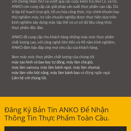
với chứng nhận ISO và vượt qua các cuộc kiểm tra như CE và UL.
ANKO còn cung cấp các giải pháp sản xuất thực phẩm cao cấp. Dù
là lập kế hoạch trọn gói, tối ưu hóa công thức, tùy chỉnh khuôn hay
thử nghiệm máy, tư vấn chuyên nghiệp được thực hiện dựa trên
kinh nghiệm xây dựng máy tập thể và cơ sở dữ liệu công thức
thực phẩm độc đáo.
ANKO đã cung cấp cho khách hàng những máy móc thực phẩm
chất lượng cao, với công nghệ tiên tiến và 48 năm kinh nghiệm,
ANKO đảm bảo đáp ứng mọi yêu cầu của khách hàng.
Xem máy móc thực phẩm chất lượng của chúng tôi
máy tạo hình và bao bọc tự động
,
máy làm chả giò
,
máy làm samosa
,
máy làm bánh ngọt
,
máy làm shumai
,
máy làm viên bột năng
,
máy làm bánh bao
và đừng ngần ngại
Liên hệ với chúng tôi
.
Đăng Ký Bản Tin ANKO Để Nhận
Thông Tin Thực Phẩm Toàn Cầu.