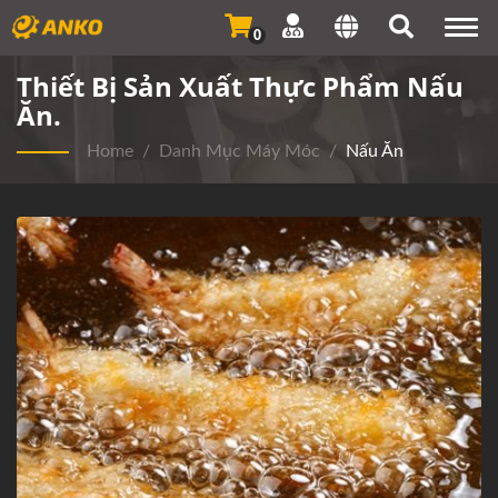
Togg
0
navi
Thiết Bị Sản Xuất Thực Phẩm Nấu
Ăn.
Home
/
Danh Mục Máy Móc
/
Nấu Ăn