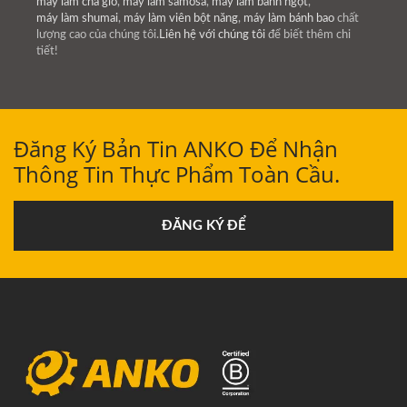
máy làm chả giò
,
máy làm samosa
,
máy làm bánh ngọt
,
máy làm shumai
,
máy làm viên bột năng
,
máy làm bánh bao
chất
lượng cao của chúng tôi.
Liên hệ với chúng tôi
để biết thêm chi
tiết!
Đăng Ký Bản Tin ANKO Để Nhận
Thông Tin Thực Phẩm Toàn Cầu.
ĐĂNG KÝ ĐỂ