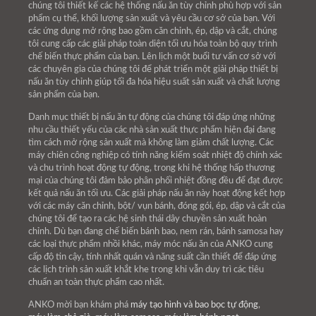
chúng tôi thiết kế các hệ thống nấu ăn tùy chỉnh phù hợp với sản
phẩm cụ thể, khối lượng sản xuất và yêu cầu cơ sở của bạn. Với
các ứng dụng mở rộng bao gồm căn chỉnh, ép, dập và cắt, chúng
tôi cung cấp các giải pháp toàn diện tối ưu hóa toàn bộ quy trình
chế biến thực phẩm của bạn. Lên lịch một buổi tư vấn cơ sở với
các chuyên gia của chúng tôi để phát triển một giải pháp thiết bị
nấu ăn tùy chỉnh giúp tối đa hóa hiệu suất sản xuất và chất lượng
sản phẩm của bạn.
Danh mục thiết bị nấu ăn tự động của chúng tôi đáp ứng những
nhu cầu thiết yếu của các nhà sản xuất thực phẩm hiện đại đang
tìm cách mở rộng sản xuất mà không làm giảm chất lượng. Các
máy chiên công nghiệp có tính năng kiểm soát nhiệt độ chính xác
và chu trình hoạt động tự động, trong khi hệ thống hấp thương
mại của chúng tôi đảm bảo phân phối nhiệt đồng đều để đạt được
kết quả nấu ăn tối ưu. Các giải pháp nấu ăn này hoạt động kết hợp
với các máy căn chỉnh, bột/ vụn bánh, đóng gói, ép, dập và cắt của
chúng tôi để tạo ra các hệ sinh thái dây chuyền sản xuất hoàn
chỉnh. Dù bạn đang chế biến bánh bao, nem rán, bánh samosa hay
các loại thực phẩm nhồi khác, máy móc nấu ăn của ANKO cung
cấp độ tin cậy, tính nhất quán và năng suất cần thiết để đáp ứng
các lịch trình sản xuất khắt khe trong khi vẫn duy trì các tiêu
chuẩn an toàn thực phẩm cao nhất.
ANKO mời bạn khám phá
máy tạo hình và bao bọc tự động
,