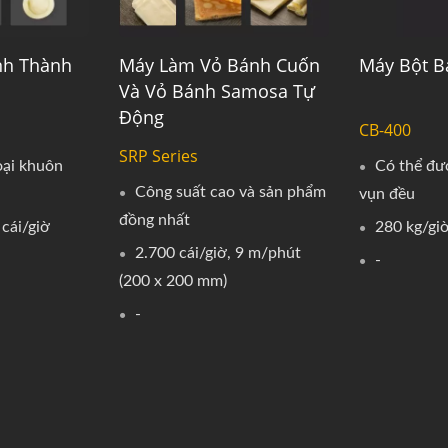
nh Thành
Máy Làm Vỏ Bánh Cuốn
Máy Bột B
Và Vỏ Bánh Samosa Tự
Động
CB-400
SRP Series
oại khuôn
Có thể đư
Công suất cao và sản phẩm
vụn đều
đồng nhất
 cái/giờ
280 kg/gi
2.700 cái/giờ, 9 m/phút
-
(200 x 200 mm)
-