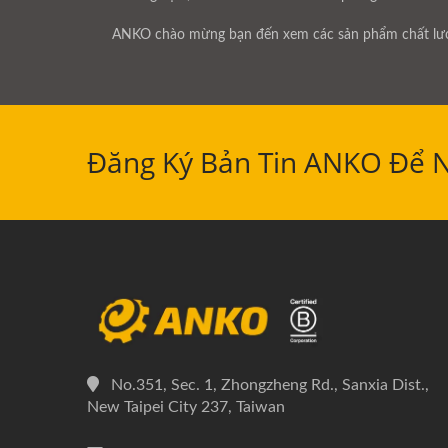
ANKO chào mừng bạn đến xem các sản phẩm chất lượn
Đăng Ký Bản Tin ANKO Để 
No.351, Sec. 1, Zhongzheng Rd., Sanxia Dist.,
New Taipei City 237, Taiwan