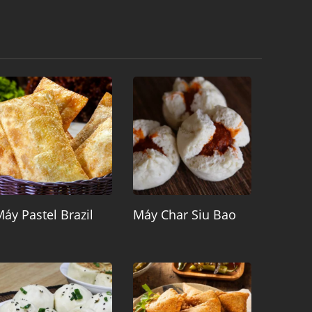
áy Pastel Brazil
Máy Char Siu Bao