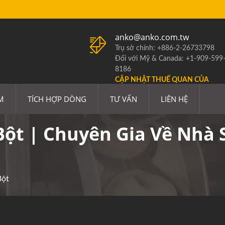
anko@anko.com.tw
Trụ sở chính: +886-2-26733798
Đối với Mỹ & Canada: +1-909-599
8186
CẬP NHẬT THUẾ QUAN CỦA
HOA KỲ
M
TÍCH HỢP DÒNG
TƯ VẤN
LIÊN HỆ
ột | Chuyên Gia Về Nhà 
Bột