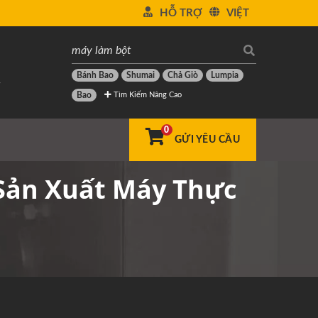
HỖ TRỢ
VIỆT
Bánh Bao
Shumai
Chả Giò
Lumpia
-
Tìm Kiếm Nâng Cao
Bao
0
GỬI YÊU CẦU
Sản Xuất Máy Thực