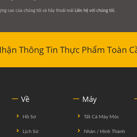
g cao của chúng tôi và hãy thoải mái
Liên hệ với chúng tôi
.
Nhận Thông Tin Thực Phẩm Toàn C
Về
Máy
Hồ Sơ
Tất Cả Máy Móc
Lịch Sử
Nhân / Hình Thành