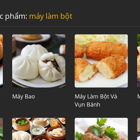
ực phẩm:
máy làm bột
Máy Bao
Máy Làm Bột Và
M
Vụn Bánh