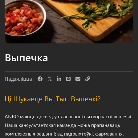
Выпечка
Падзяліцца :
Ці Шукаеце Вы Тып Выпечкі?
ANKO маюць досвед у планаванні вытворчасці выпечкі.
Наша кансультантская каманда можа прапанаваць
комплексныя рашэнні; ад падрыхтоўкі, фармавання,