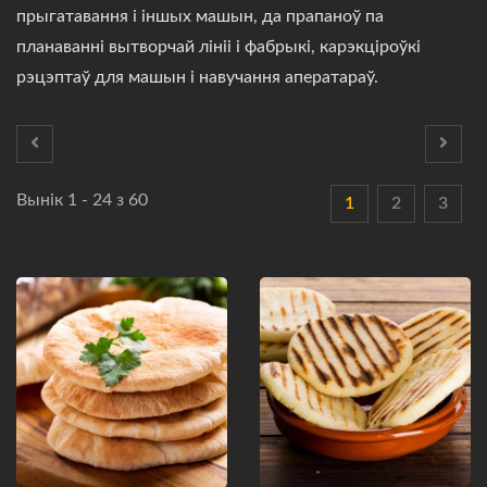
прыгатавання і іншых машын, да прапаноў па
планаванні вытворчай лініі і фабрыкі, карэкціроўкі
рэцэптаў для машын і навучання аператараў.
Вынік 1 - 24 з 60
1
2
3