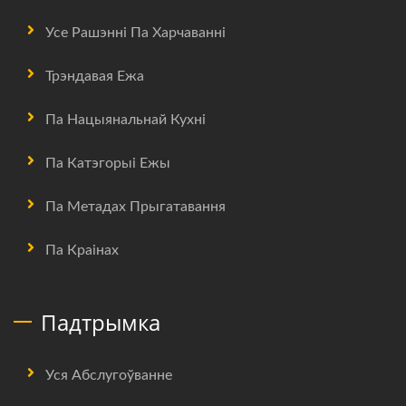
Усе Рашэнні Па Харчаванні
Трэндавая Ежа
Па Нацыянальнай Кухні
Па Катэгорыі Ежы
Па Метадах Прыгатавання
Па Краінах
Падтрымка
Уся Абслугоўванне