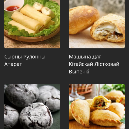
Сырны Рулонны
Машына Для
Апарат
Кітайскай Лістковай
Выпечкі