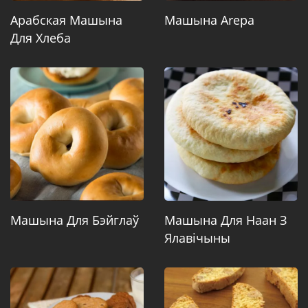
Арабская Машына
Машына Arepa
Для Хлеба
Машына Для Бэйглаў
Машына Для Наан З
Ялавічыны