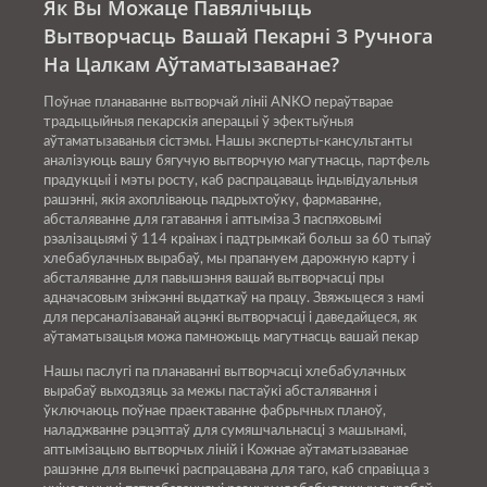
Як Вы Можаце Павялічыць
Вытворчасць Вашай Пекарні З Ручнога
На Цалкам Аўтаматызаванае?
Поўнае планаванне вытворчай лініі ANKO пераўтварае
традыцыйныя пекарскія аперацыі ў эфектыўныя
аўтаматызаваныя сістэмы. Нашы эксперты-кансультанты
аналізуюць вашу бягучую вытворчую магутнасць, партфель
прадукцыі і мэты росту, каб распрацаваць індывідуальныя
рашэнні, якія ахопліваюць падрыхтоўку, фармаванне,
абсталяванне для гатавання і аптыміза З паспяховымі
рэалізацыямі ў 114 краінах і падтрымкай больш за 60 тыпаў
хлебабулачных вырабаў, мы прапануем дарожную карту і
абсталяванне для павышэння вашай вытворчасці пры
адначасовым зніжэнні выдаткаў на працу. Звяжыцеся з намі
для персаналізаванай ацэнкі вытворчасці і даведайцеся, як
аўтаматызацыя можа памножыць магутнасць вашай пекар
Нашы паслугі па планаванні вытворчасці хлебабулачных
вырабаў выходзяць за межы пастаўкі абсталявання і
ўключаюць поўнае праектаванне фабрычных планоў,
наладжванне рэцэптаў для сумяшчальнасці з машынамі,
аптымізацыю вытворчых ліній і Кожнае аўтаматызаванае
рашэнне для выпечкі распрацавана для таго, каб справіцца з