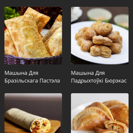
Машына Для
Машына Для
Бразільскага Пастэла
Падрыхтоўкі Бюрэкас