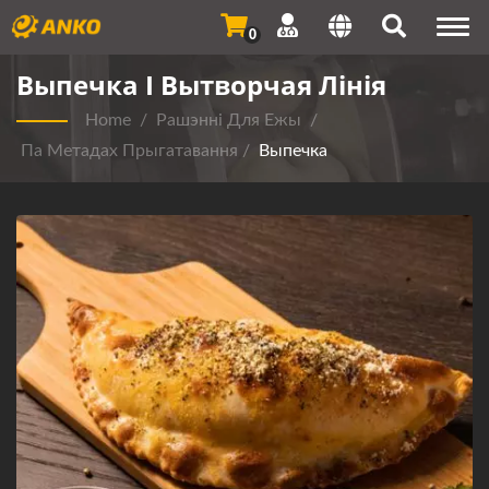
Togg
0
navi
Выпечка І Вытворчая Лінія
Home
/
Рашэнні Для Ежы
/
Па Метадах Прыгатавання
/
Выпечка