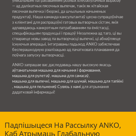
унікальнымі патрабаваннямі розных хлебабулачных вырабаў
— ад далікатных пясочных выпечак, такіх як кітайская
пясочная выпечка і бюрэкі, да шчыльных начыненых
прадуктаў, Наша каманда кансультантаў цесна супрацоўнічае
з кліентамі для распрацоўкі гатовых вытворчых сістэм, якія
адпавядаюць канкрэтным патрабаванням па ёмістасці,
спецыфікацыям прадукцыі і працоў Незалежна ад таго, ці вы
ствараеце новы завод па вытворчасці выпечкі, ці абнаўляеце
існуючыя аперацыі, інтэграваны падыход ANKO забяспечвае
бесперашкодную рэалізацыю ад пачатковага планавання да
поўнага запуску вытворчасці.
ANKO запрашае вас даследаваць нашу высокую якасць
аўтаматычная машына для начыння і фармавання
,
машына для рулетаў
,
машына для самасаў
,
машына для выпечкі
,
машына для шумай
,
машына для тапіёкі
,
машына для пельменяў
.
Сувязь з намі
для атрымання
дадатковай інфармацыі!
Падпішыцеся На Рассылку ANKO,
Каб Атрымаць Глабальную