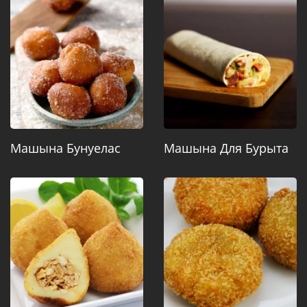
Машына Бунуелас
Машына Для Бурыта