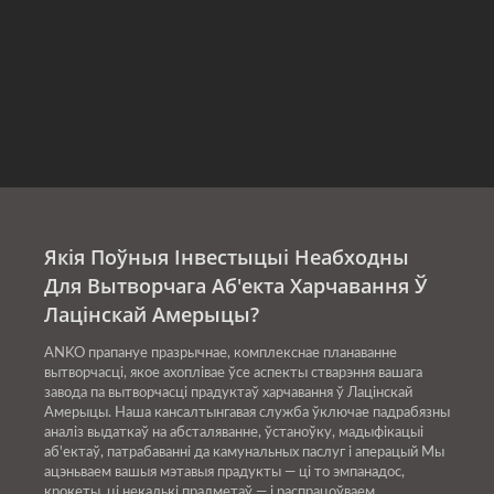
Якія Поўныя Інвестыцыі Неабходны
Для Вытворчага Аб'екта Харчавання Ў
Лацінскай Амерыцы?
ANKO прапануе празрычнае, комплекснае планаванне
вытворчасці, якое ахоплівае ўсе аспекты стварэння вашага
завода па вытворчасці прадуктаў харчавання ў Лацінскай
Амерыцы. Наша кансалтынгавая служба ўключае падрабязны
аналіз выдаткаў на абсталяванне, ўстаноўку, мадыфікацыі
аб'ектаў, патрабаванні да камунальных паслуг і аперацый Мы
ацэньваем вашыя мэтавыя прадукты — ці то эмпанадос,
крокеты, ці некалькі прадметаў — і распрацоўваем