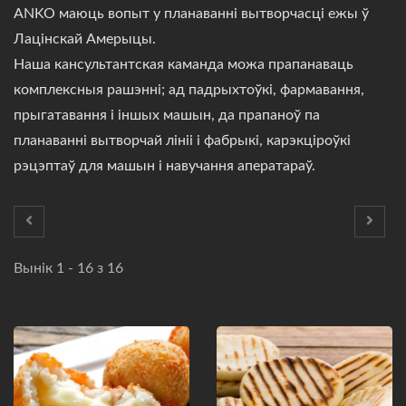
ANKO маюць вопыт у планаванні вытворчасці ежы ў
Лацінскай Амерыцы.
Наша кансультантская каманда можа прапанаваць
комплексныя рашэнні; ад падрыхтоўкі, фармавання,
прыгатавання і іншых машын, да прапаноў па
планаванні вытворчай лініі і фабрыкі, карэкціроўкі
рэцэптаў для машын і навучання аператараў.
Вынік 1 - 16 з 16