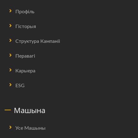
Профіль
Гісторыя
Структура Кампаніі
Перавагі
Карыера
ESG
Машына
Усе Машыны