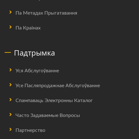
Па Метадах Прыгатавання
Па Краінах
Падтрымка
Уся Абслугоўванне
Усе Пасляпродажнае Абслугоўванне
Спампаваць Электронны Каталог
Часто Задаваемые Вопросы
Партнерство