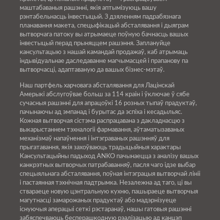
маштабаваныя рашэнні, якія аптымізуюць вашу
рэнтабельнасць інвестыцый. З дзяленням падрабязнага
планавання макета, спецыфікацый абсталявання і дыяграм
вытворчага патоку вы атрымаеце поўную бачнасць вашых
інвестыцый перад прыняццем рашэння. Заплануйце
кансультацыю з нашай камандай продажаў, каб атрымаць
індывідуальнае даследаванне магчымасцей і прапанову па
вытворчасці, адаптаваную да вашых бізнес-мэтаў.
Наш партфель харчовага абсталявання для Лацінскай
Амерыкі абслугоўвае больш за 114 краін і ўключае ў сябе
сучасныя рашэнні для апрацоўкі 16 розных тыпаў прадуктаў,
пачынаючы ад эмпанад і бурытас да эспіха і кесадыльяс.
Кожная вытворчая сістэма распрацавана з дакладнасцю з
выкарыстаннем тэхналогіі фармавання, аўтаматызаваных
механізмаў напаўнення і інтэграваных рашэнняў для
прыгатавання, якія захоўваюць традыцыйныя характары
Кансультацыйны падыход ANKO пачынаецца з аналізу вашых
канкрэтных вытворчых патрабаванняў, пасля чаго ідзе выбар
спецыяльнага абсталявання, поўная інтэграцыя вытворчай лініі
і пастаянная тэхнічная падтрымка. Незалежна ад таго, ці вы
ствараеце новую цэнтральную кухню, пашыраеце вытворчыя
магутнасці замарожаных прадуктаў або мадэрнізуеце
існуючыя аперацыі сеткі рэстаранаў, нашы гатовыя рашэнні
забяспечваюць бесперашкодную рэалізацыю ад канцэп