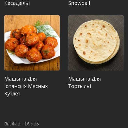
Кесадзільі
Snowball
Машына Для
Машына Для
Іспанскіх Мясных
Тортыльі
Кутлет
Вынік 1 - 16 з 16