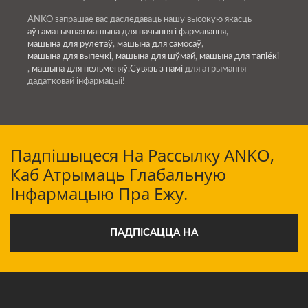
ANKO запрашае вас даследаваць нашу высокую якасць
аўтаматычная машына для начыння і фармавання
,
машына для рулетаў
,
машына для самосаў
,
машына для выпечкі
,
машына для шўмай
,
машына для тапіёкі
,
машына для пельменяў
.
Сувязь з намі
для атрымання
дадатковай інфармацыі!
Падпішыцеся На Рассылку ANKO,
Каб Атрымаць Глабальную
Інфармацыю Пра Ежу.
ПАДПІСАЦЦА НА