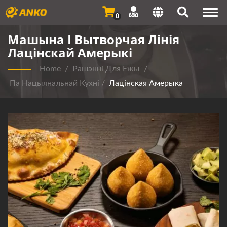
Togg
0
navi
Машына І Вытворчая Лінія
Лацінскай Амерыкі
Home
/
Рашэнні Для Ежы
/
Па Нацыянальнай Кухні
/
Лацінская Амерыка