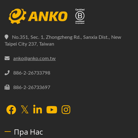
No.351, Sec. 1, Zhongzheng Rd., Sanxia Dist., New
Taipei City 237, Taiwan
anko@anko.com.tw
886-2-26733798
886-2-26733697
Пра Нас