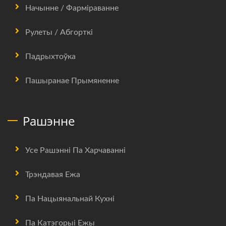
Начынне / Фарміраванне
Рулеты / Абгорткі
Падрыхтоўка
Пашыранае Прымяненне
Рашэнне
Усе Рашэнні Па Харчаванні
Трэндавая Ежа
Па Нацыянальнай Кухні
Па Катэгорыі Ежы