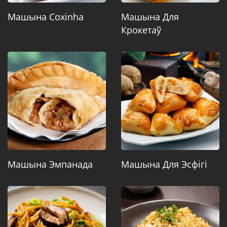
Машына Coxinha
Машына Для
Крокетаў
Машына Эмпанада
Машына Для Эсфігі