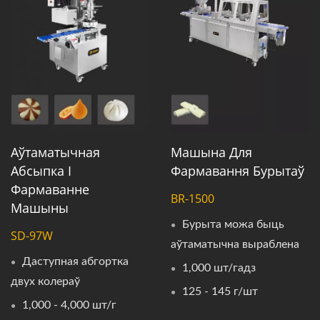
Аўтаматычная
Машына Для
Абсыпка І
Фармавання Бурытаў
Фармаванне
BR-1500
Машыны
Бурыта можа быць
SD-97W
аўтаматычна выраблена
Даступная абгортка
1,000 шт/гадз
двух колераў
125 - 145 г/шт
1,000 - 4,000 шт/г