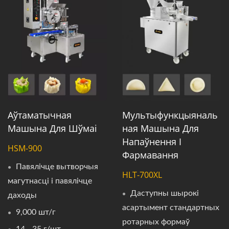
Аўтаматычная
Мультыфункцыяналь
Машына Для Шўмаі
Ная Машына Для
Напаўнення І
HSM-900
Фармавання
Павялічце вытворчыя
HLT-700XL
магутнасці і павялічце
Даступны шырокі
даходы
асартымент стандартных
9,000 шт/г
ротарных формаў