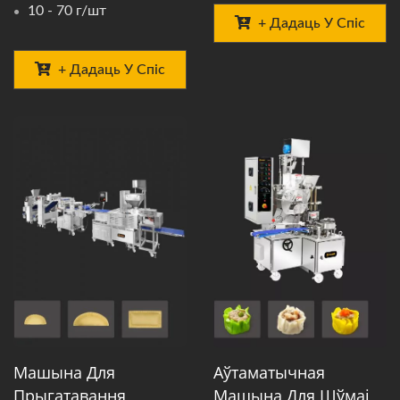
10 - 70 г/шт
+ Дадаць У Спіс
+ Дадаць У Спіс
Машына Для
Аўтаматычная
Прыгатавання
Машына Для Шўмаі