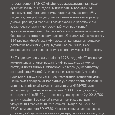
Гатовыя рашэнні ANKO ліквідуюць складанасць прыняцця
аўтаматызацыі з 47-гадовым правераным вопытам. Мы
прапануем поўную падтрымку, уключаючы распрацоўку
рэцэптаў, спецыфікацыі ўпакоўкі, планаванне вытворчасці,
дызайн раскладкі фабрыкі і размеркаванне рабочай сілы —
забяспечваючы хуткую і эфектыўную працу вашай
аўтаматызаванай лініі. Нашы найбольш прадаваемыя машыны
ўжо карыстаюцца даверам вытворцаў прадуктаў харчавання ў
114 краінах. Няхай наша міжнародная каманда па продажах
дапаможа вам знайсці індывідуальнае рашэнне, якое
адпавядае вашым канкрэтным вытворчым мэтам і бюджэту.
З 47-гадовым вопытам у галіне з 1978 года, ANKO прапануе
комплексныя гатовыя рашэнні, якія выходзяць за межы
пастаўкі абсталявання і ўключаюць распрацоўку рэцэптаў,
спецыфікацыі ўпакоўкі, планаванне вытворчасці, дызайн
планіроўкі завода і стратэгіі размеркавання працоўнай сілы.
Наша самая прадаваная калекцыя ўключае спецыялізаваныя
машыны, такія як аўтаматычная машына HSM-900 для
вытворчасці шўмай, якая вырабляе 9,000 штук у гадзіну,
вытворчая лінія SR-27 для вяснянкі, якая дасягае 2,400-2,700
штук у гадзіну, і розныя аўтаматычныя машыны для
ўкручвання і фармавання, уключаючы мадэлі SD-97L, SD-
97W і кампактную SD-97SS. Кожная машына распрацавана
для таго, каб дапамагчы вытворцам прадуктаў хутка ўводзіць