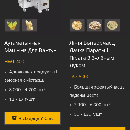
Аўтаматычная
Лінія Вытворчасці
Машына Для Вантун
Лачха Параты І
Пірага З Зялёным
HWT-400
Луком
Аднакавыя прадукты і
LAP-5000
высокая ёмістасць
Большая эфектыўнасць
3,000 - 4,200 шт/г
падачы цеста
12 - 17 г/шт
2,100 - 6,300 шт/г
50 - 130 г/шт
+ Дадаць У Спіс