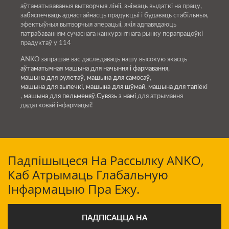
аўтаматызаваныя вытворчыя лініі, зніжаць выдаткі на працу,
забяспечваць аднастайнасць прадукцыі і будаваць стабільныя,
эфектыўныя вытворчыя аперацыі, якія адпавядаюць
патрабаванням сучаснага канкурэнтнага рынку перапрацоўкі
прадуктаў у 114
ANKO запрашае вас даследаваць нашу высокую якасць
аўтаматычная машына для начыння і фармавання
,
машына для рулетаў
,
машына для самосаў
,
машына для выпечкі
,
машына для шўмай
,
машына для тапіёкі
,
машына для пельменяў
.
Сувязь з намі
для атрымання
дадатковай інфармацыі!
Падпішыцеся На Рассылку ANKO,
Каб Атрымаць Глабальную
Інфармацыю Пра Ежу.
ПАДПІСАЦЦА НА