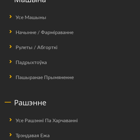
Усе Машыны
Начынне / Фарміраванне
Рулеты / Абгорткі
Падрыхтоўка
Пашыранае Прымяненне
Рашэнне
Усе Рашэнні Па Харчаванні
Трэндавая Ежа