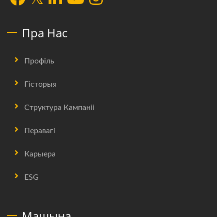
Пра Нас
Профіль
Гісторыя
Структура Кампаніі
Перавагі
Карыера
ESG
Машына