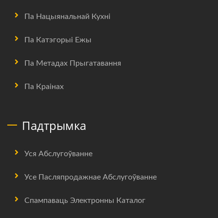
Па Нацыянальнай Кухні
Па Катэгорыі Ежы
Па Метадах Прыгатавання
Па Краінах
Падтрымка
Уся Абслугоўванне
Усе Пасляпродажнае Абслугоўванне
Спампаваць Электронны Каталог