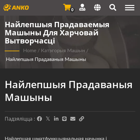
Togg
0
navi
Найлепшыя Прадаваемыя
Машыны Для Харчовай
Вытворчасці
Home
/
Катэгорыя Машын
/
Найлепшыя Прадаваныя Машыны
Найлепшыя Прадаваныя
Машыны
Падзяліцца :
Найлепшая шматфункцыянальная начынка і