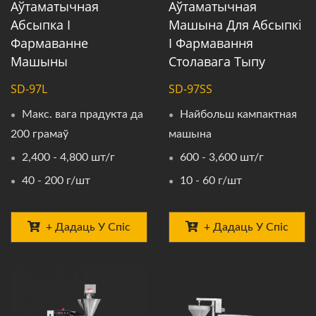
Аўтаматычная
Аўтаматычная
Абсыпка І
Машына Для Абсыпкі
Фармаванне
І Фармавання
Машыны
Столавага Тыпу
SD-97L
SD-97SS
Макс. вага прадукта да
Найбольш кампактная
200 грамаў
машына
2,400 - 4,800 шт/г
600 - 3,600 шт/г
40 - 200 г/шт
10 - 60 г/шт
+ Дадаць У Спіс
+ Дадаць У Спіс