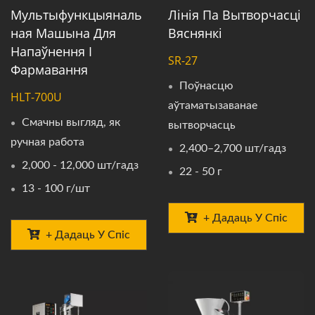
Мультыфункцыяналь
Лінія Па Вытворчасці
Ная Машына Для
Вяснянкі
Напаўнення І
SR-27
Фармавання
Поўнасцю
HLT-700U
аўтаматызаванае
Смачны выгляд, як
вытворчасць
ручная работа
2,400–2,700 шт/гадз
2,000 - 12,000 шт/гадз
22 - 50 г
13 - 100 г/шт
+ Дадаць У Спіс
+ Дадаць У Спіс