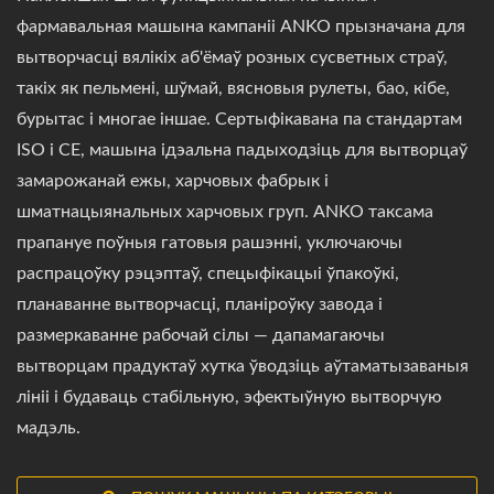
фармавальная машына кампаніі ANKO прызначана для
вытворчасці вялікіх аб'ёмаў розных сусветных страў,
такіх як пельмені, шўмай, вясновыя рулеты, бао, кібе,
бурытас і многае іншае. Сертыфікавана па стандартам
ISO і CE, машына ідэальна падыходзіць для вытворцаў
замарожанай ежы, харчовых фабрык і
шматнацыянальных харчовых груп. ANKO таксама
прапануе поўныя гатовыя рашэнні, уключаючы
распрацоўку рэцэптаў, спецыфікацыі ўпакоўкі,
планаванне вытворчасці, планіроўку завода і
размеркаванне рабочай сілы — дапамагаючы
вытворцам прадуктаў хутка ўводзіць аўтаматызаваныя
лініі і будаваць стабільную, эфектыўную вытворчую
мадэль.