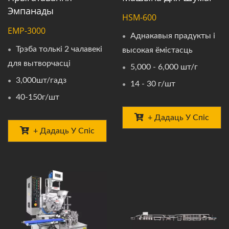
Эмпанады
HSM-600
EMP-3000
Аднакавыя прадукты і
Трэба толькі 2 чалавекі
высокая ёмістасць
для вытворчасці
5,000 - 6,000 шт/г
3,000шт/гадз
14 - 30 г/шт
40-150г/шт
+ Дадаць У Спіс
+ Дадаць У Спіс