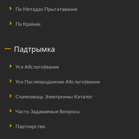
Па Метадах Прыгатавання
Па Краінах
Падтрымка
Уся Абслугоўванне
Усе Пасляпродажнае Абслугоўванне
Спампаваць Электронны Каталог
Часто Задаваемые Вопросы
Партнерство