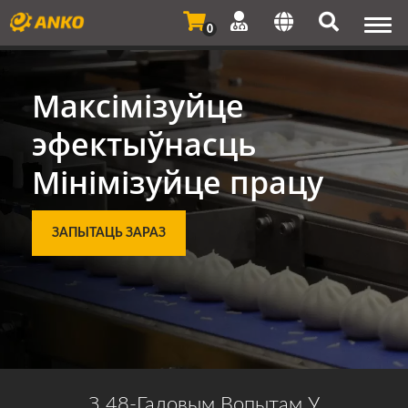
Togg
0
navi
Максімізуйце
эфектыўнасць
Мінімізуйце працу
ЗАПЫТАЦЬ ЗАРАЗ
З 48-Гадовым Вопытам У