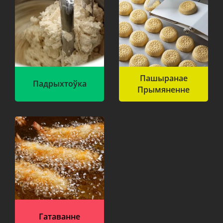
Пашыранае
Падрыхтоўка
Прымяненне
Гатаванне