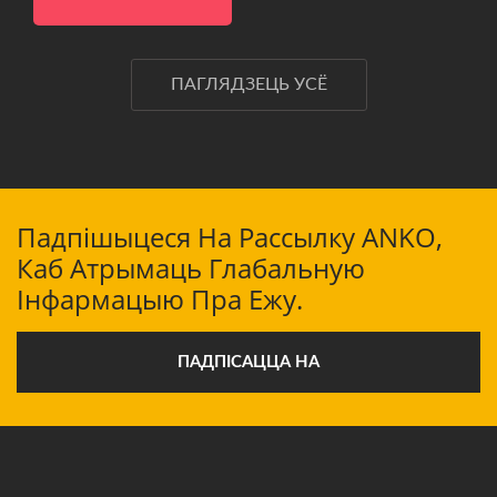
ПАГЛЯДЗЕЦЬ УСЁ
Падпішыцеся На Рассылку ANKO,
Каб Атрымаць Глабальную
Інфармацыю Пра Ежу.
ПАДПІСАЦЦА НА