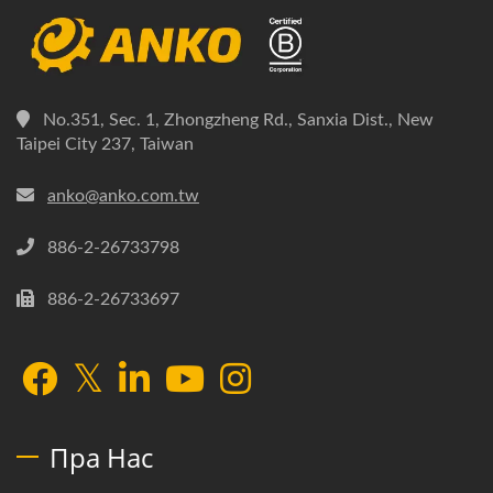
No.351, Sec. 1, Zhongzheng Rd., Sanxia Dist., New
Taipei City 237, Taiwan
anko@anko.com.tw
886-2-26733798
886-2-26733697
Пра Нас