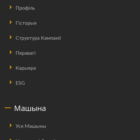
Профіль
Гісторыя
Структура Кампаніі
Перавагі
Карыера
ESG
Машына
Усе Машыны