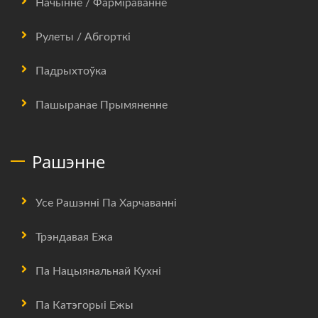
Начынне / Фарміраванне
Рулеты / Абгорткі
Падрыхтоўка
Пашыранае Прымяненне
Рашэнне
Усе Рашэнні Па Харчаванні
Трэндавая Ежа
Па Нацыянальнай Кухні
Па Катэгорыі Ежы