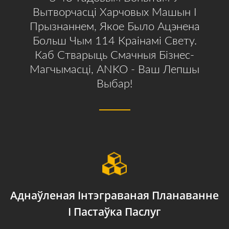
Вытворчасці Харчовых Машын І
Прызнаннем, Якое Было Ацэнена
Больш Чым 114 Краінамі Свету.
Каб Стварыць Смачныя Бізнес-
Магчымасці, ANKO - Ваш Лепшы
Выбар!
Аднаўленая Інтэграваная Планаванне
І Пастаўка Паслуг