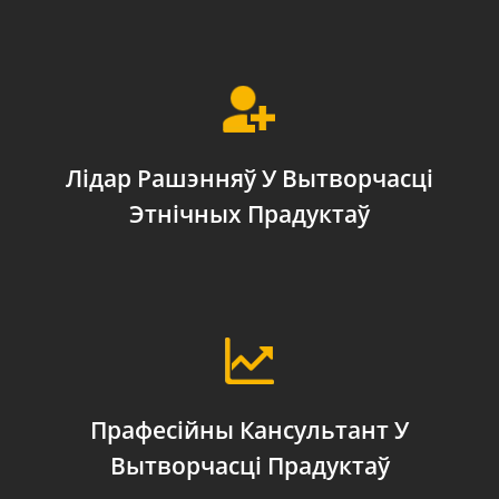
Лідар Рашэнняў У Вытворчасці
Этнічных Прадуктаў
Прафесійны Кансультант У
Вытворчасці Прадуктаў