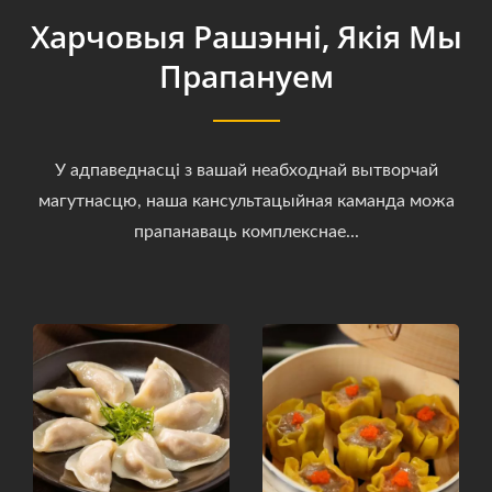
Харчовыя Рашэнні, Якія Мы
Прапануем
У адпаведнасці з вашай неабходнай вытворчай
магутнасцю, наша кансультацыйная каманда можа
прапанаваць комплекснае...