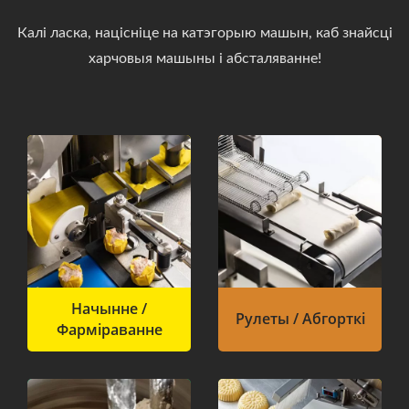
Калі ласка, націсніце на катэгорыю машын, каб знайсці
харчовыя машыны і абсталяванне!
Начынне /
Рулеты / Абгорткі
Фарміраванне