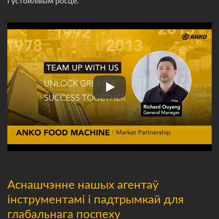
і ўстойлівым росце.
Партнёрства
Аснашчэнне нашых агентаў
інструментамі і падтрымкай для
глабальнага поспеху