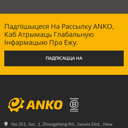
Падпішыцеся На Рассылку ANKO,
Каб Атрымаць Глабальную
Інфармацыю Пра Ежу.
ПАДПІСАЦЦА НА
No.351, Sec. 1, Zhongzheng Rd., Sanxia Dist., New