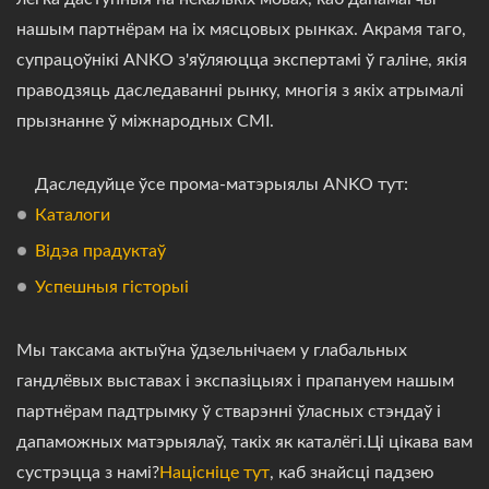
нашым партнёрам на іх мясцовых рынках. Акрамя таго,
супрацоўнікі ANKO з'яўляюцца экспертамі ў галіне, якія
праводзяць даследаванні рынку, многія з якіх атрымалі
прызнанне ў міжнародных СМІ.
Даследуйце ўсе прома-матэрыялы ANKO тут:
Каталоги
Відэа прадуктаў
Успешныя гісторыі
Мы таксама актыўна ўдзельнічаем у глабальных
гандлёвых выставах і экспазіцыях і прапануем нашым
партнёрам падтрымку ў стварэнні ўласных стэндаў і
дапаможных матэрыялаў, такіх як каталёгі.Ці цікава вам
сустрэцца з намі?
Націсніце тут
, каб знайсці падзею