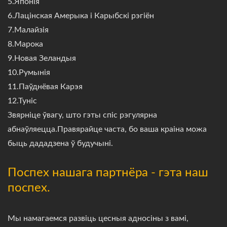
5.Японія
6.Лацінская Амерыка і Карыбскі рэгіён
7.Малайзія
8.Марока
9.Новая Зеландыя
10.Румынія
11.Паўднёвая Карэя
12.Туніс
Звярніце ўвагу, што гэты спіс рэгулярна
абнаўляецца.Правярайце часта, бо ваша краіна можа
быць дададзена ў будучыні.
Поспех нашага партнёра - гэта наш
поспех.
Мы намагаемся развіць цесныя адносіны з вамі,