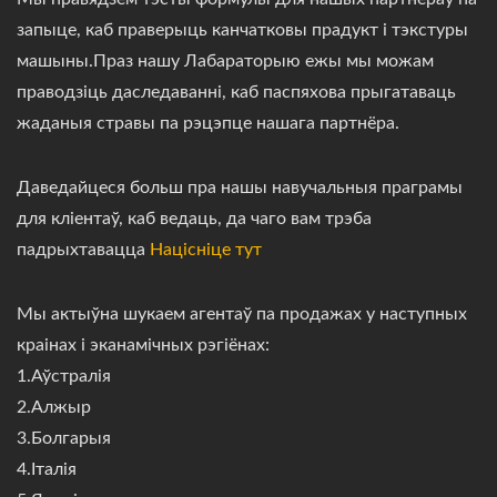
запыце, каб праверыць канчатковы прадукт і тэкстуры
машыны.Праз нашу Лабараторыю ежы мы можам
праводзіць даследаванні, каб паспяхова прыгатаваць
жаданыя стравы па рэцэпце нашага партнёра.
Даведайцеся больш пра нашы навучальныя праграмы
для кліентаў, каб ведаць, да чаго вам трэба
падрыхтавацца
Націсніце тут
Мы актыўна шукаем агентаў па продажах у наступных
краінах і эканамічных рэгіёнах:
1.Аўстралія
2.Алжыр
3.Болгарыя
4.Італія