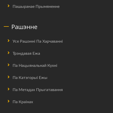
Пашыранае Прымяненне
Рашэнне
Усе Рашэнні Па Харчаванні
Трэндавая Ежа
Па Нацыянальнай Кухні
Па Катэгорыі Ежы
Па Метадах Прыгатавання
Па Краінах