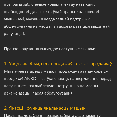
праграма забяспечвае новых агентаў навыкамі,
неабходнымі для эфектыўнай працы з харчовымі
машынамі, аказання неадкладнай падтрымкі і
абслугоўвання на месцы, а таксама развіцця выдатнай
рэпутацыі.
Працэс навучання выглядае наступным чынам:
1. Уводзіны ў мадэль продажаў і сэрвіс продажаў
Мы пачнем з агляду мадэлі продажаў і этапаў сэрвісу
продажаў ANKO, якія ўключаюць пацверджанне перад
навучаннем, паглыбленую інструкцыю на месцы і
рэкамендацыі пасля абслугоўвання.
2. Якасці і функцыянальнасць машын
Пасля прадстаўлення разнастайнага асартыменту