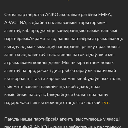
Сетка партнёрства ANKO ахоплівае рэгіёны EMEA,
APAC і NA, з дбайна спланаванымі тэрыторыямі
агентаў, каб прадухіліць канкурэнцыю паміж нашымі
партнёрамі.Акрамя таго, нашы партнёры атрымліваюць
выгаду ад магчымасцяў пашырэння рынку праз новыя
запыты ад кліентаў і пастаянны паток лідаў, якія мы
атрымліваем кожны дзень.Мы шчыра вітаем новых
агентаў па продажах і дистрыб'ютараў як з харчовай
вытворчасці, так і з харчовых машынабудаўнічых галін,
якія матываваны павялічыць свой даход праз
камісійныя паслугі.Даведайцеся больш пра нашу
падарожжа і як вы можаце стаць яго часткай
тут
.
Пакуль нашы партнёрскія агенты выступаюць у якасці
пасярэднікаў, ANKO імкнецца забяспечыць падтрымку