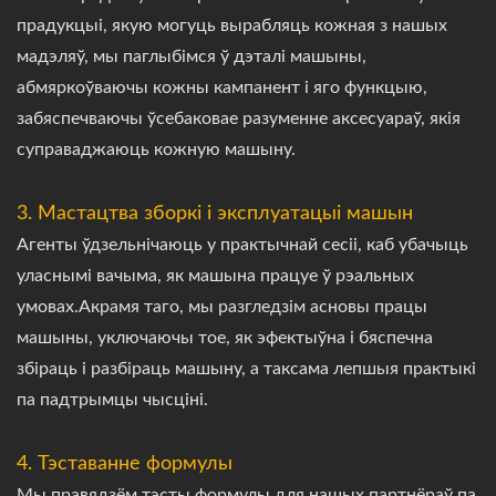
прадукцыі, якую могуць вырабляць кожная з нашых
мадэляў, мы паглыбімся ў дэталі машыны,
абмяркоўваючы кожны кампанент і яго функцыю,
забяспечваючы ўсебаковае разуменне аксесуараў, якія
суправаджаюць кожную машыну.
3. Мастацтва зборкі і эксплуатацыі машын
Агенты ўдзельнічаюць у практычнай сесіі, каб убачыць
уласнымі вачыма, як машына працуе ў рэальных
умовах.Акрамя таго, мы разгледзім асновы працы
машыны, уключаючы тое, як эфектыўна і бяспечна
збіраць і разбіраць машыну, а таксама лепшыя практыкі
па падтрымцы чысціні.
4. Тэставанне формулы
Мы правядзём тэсты формулы для нашых партнёраў па