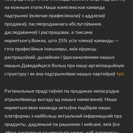
на кожным этапе.Наша комплексная каманда
падтрымкі ўключае прафесіяналаў з аддзелаў
продажаў, пасляпродажнага абслугоўвання,
даследаванняў і распрацовак, а таксама
маркетынгу.Важна, што 25% усіх членаў каманды —
гэта прафесійныя інжынеры, якія кіруюць
распрацоўкай, дызайнам і ўдасканаленнем нашых
машын.Даведайцеся больш пра нашу арганізацыйную
структуру і як яна падтрымлівае нашых партнёраў
тут
.
Рэгіянальныя прадстаўнікі па продажах непасрэдна
атрымліваюць выгаду ад нашых намаганняў. Наша
маркетынгавая каманда актыўна падбірае нашы
платформы з найбольш актуальнай інфармацыяй пра
прадукты, дадзенымі па рашэннях і кейсамі, якія ўсе
лёгка даступныя на некалькіх мовах, каб дапамагчы