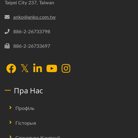
Taipei City 237, Taiwan
anko@anko.com.tw
886-2-26733798
886-2-26733697
Пра Нас
Профіль
Гісторыя
Структура Кампаніі