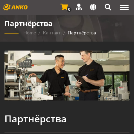
Togg
0
navi
Партнёрства
Home
/
Кантакт
/
Партнёрства
Партнёрства