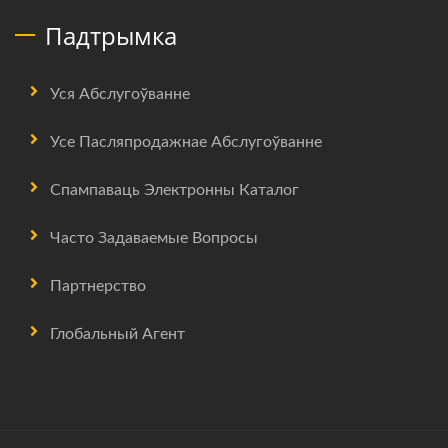
Падтрымка
Уся Абслугоўванне
Усе Пасляпродажнае Абслугоўванне
Спампаваць Электронны Каталог
Часто Задаваемые Вопросы
Партнерство
Глобальный Агент