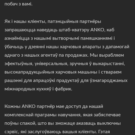
побач з вамі.
Як і нашы кліенты, патэнцыйныя партнёры
запрашаюцца наведаць штаб-кватэру ANKO, каб
азнаёміцца з нашымі вытворчымі памяшканнямі і
ўбачыць у дзеянні нашы харчовыя апараты з дапамогай
аднаго з нашых агентаў па продажах. Мы вырабляем
эфектыўныя, універсальныя, зручныя ў выкарыстанні,
высокапрадукцыйныя харчовыя машыны і ствараем
рашэнні для апрацоўкі прадуктаў для ўзнагароджаных
міжнародных кухняў і фабрик.
Кожны ANKO партнёр мае доступ да нашай
комплекснай праграмы навучання, якая забяспечвае
поўны спакой, што вы зможаце аказваць выключны
сэрвіс, які заслугоўваюць вашыя кліенты. Гэтая