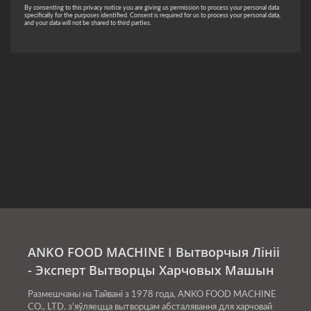
ANKO FOOD MACHINE І Вытворчыя Лініі
- Эксперт Вытворцы Харчовых Машын
Размешчаны на Тайвані з 1978 года, ANKO FOOD MACHINE
CO., LTD. з'яўляецца вытворцам абсталявання для харчовай