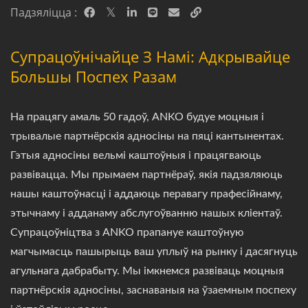
Падзяліцца :
Супрацоўнічайце З Намі: Адкрывайце
Большы Поспех Разам
На працягу амаль 50 гадоў, ANKO будуе моцныя і
трывалые партнёрскія адносіны на пяці кантынентах.
Гэтыя адносіны вельмі каштоўныя і працягваюць
развівацца. Мы прымаем партнёраў, якія падзяляюць
нашы каштоўнасці і аддаюць перавагу прафесійнаму,
этычнаму і адданаму абслугоўванню нашых кліентаў.
Супрацоўніцтва з ANKO прапануе каштоўную
магчымасць пашырыць ваш уплыў на рынку і дасягнуць
агульнага дабрабыту. Мы імкнемся развіваць моцныя
партнёрскія адносіны, заснаваныя на ўзаемным поспеху