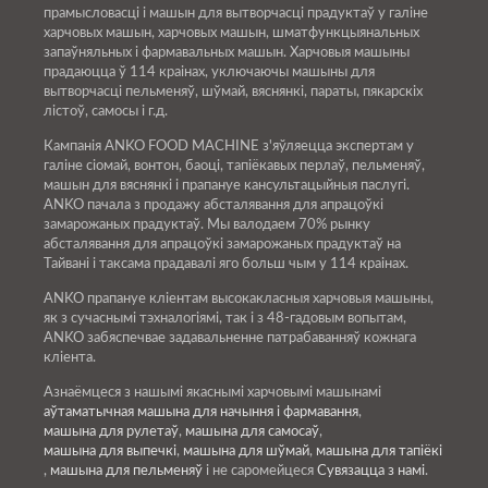
прамысловасці і машын для вытворчасці прадуктаў у галіне
харчовых машын, харчовых машын, шматфункцыянальных
запаўняльных і фармавальных машын. Харчовыя машыны
прадаюцца ў 114 краінах, уключаючы машыны для
вытворчасці пельменяў, шўмай, вяснянкі, параты, пякарскіх
лістоў, самосы і г.д.
Кампанія ANKO FOOD MACHINE з'яўляецца экспертам у
галіне сіомай, вонтон, баоці, тапіёкавых перлаў, пельменяў,
машын для вяснянкі і прапануе кансультацыйныя паслугі.
ANKO пачала з продажу абсталявання для апрацоўкі
замарожаных прадуктаў. Мы валодаем 70% рынку
абсталявання для апрацоўкі замарожаных прадуктаў на
Тайвані і таксама прадавалі яго больш чым у 114 краінах.
ANKO прапануе кліентам высокакласныя харчовыя машыны,
як з сучаснымі тэхналогіямі, так і з 48-гадовым вопытам,
ANKO забяспечвае задавальненне патрабаванняў кожнага
кліента.
Азнаёмцеся з нашымі якаснымі харчовымі машынамі
аўтаматычная машына для начыння і фармавання
,
машына для рулетаў
,
машына для самосаў
,
машына для выпечкі
,
машына для шўмай
,
машына для тапіёкі
,
машына для пельменяў
і не саромейцеся
Сувязацца з намі
.