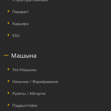
Перавагі
Карыера
ESG
Машына
Усе Машыны
Начынне / Фарміраванне
Рулеты / Абгорткі
Падрыхтоўка