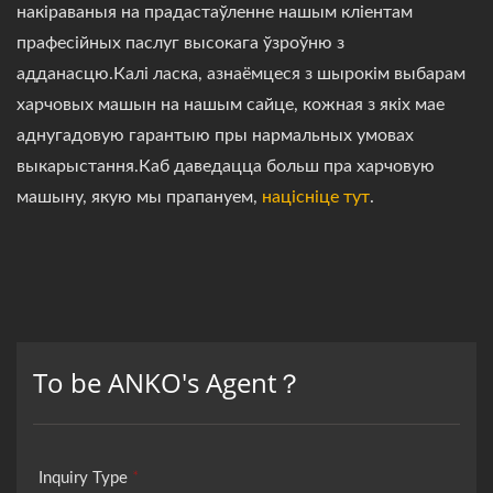
накіраваныя на прадастаўленне нашым кліентам
прафесійных паслуг высокага ўзроўню з
адданасцю.Калі ласка, азнаёмцеся з шырокім выбарам
харчовых машын на нашым сайце, кожная з якіх мае
аднугадовую гарантыю пры нармальных умовах
выкарыстання.Каб даведацца больш пра харчовую
машыну, якую мы прапануем,
націсніце тут
.