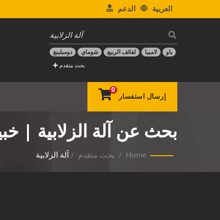
العربية
الدعم
باو
لامبيا
لفائف الربيع
شوماي
دومبلينغ
بحث متقدم
0
إرسال استفسار
بحث عن آلة الزلابية | خبير 
Home
/
بحث متقدم
/
آلة الزلابية