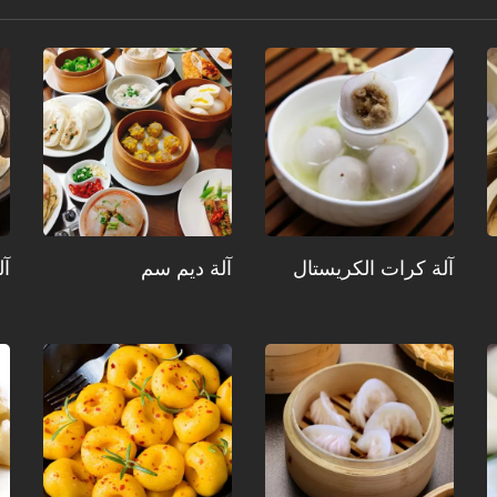
آلة كرات الكريستال
آلة ديم سم
آل