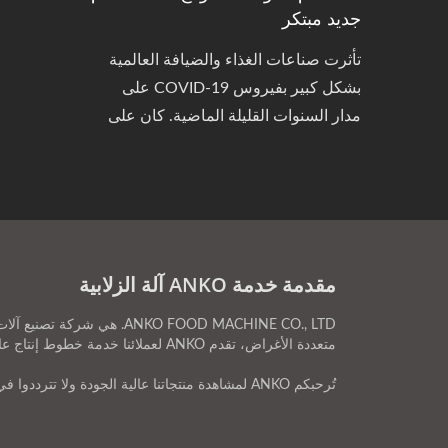
جديد مبتكر
تأثرت صناعات الغذاء والضيافة العالمية
بشكل كبير بفيروس COVID-19 على
مدار السنوات القليلة الماضية. كان على
العديد من شركات الطعام والمطاعم
التكيف والتغيير لإنشاء تجارب تناول طعام
أكثر ابتكارًا وفعالية من حيث التكلفة، وقد
ألهم ذلك العديد من المطاعم المؤقتة
المثيرة للاهتمام.
مقدمة خدمة ANKO آلة الزلابية
متعددة الأغراض، تقدم ANKO لعملائنا خدمة خطوط إنتاج عالية الجودة آلة الزلابية.مع كل من التكنولوجيا المتقدمة وخبرة 48 عامًا، تضمن ANKO دائمًا تلبية احتياجات كل عميل.
تُرحبكم ANKO لمشاهدة منتجاتنا عالية الجودة ولا تترددوا في