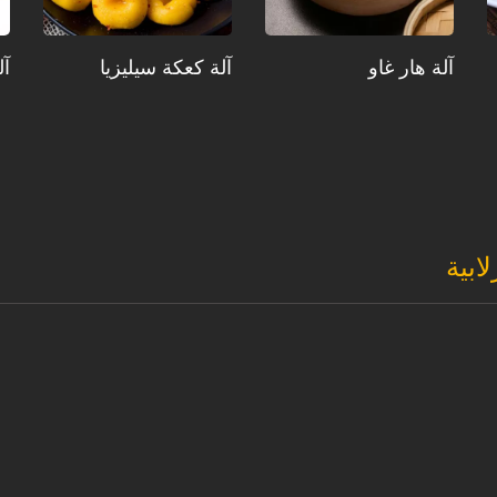
آلة هار غاو
آلة كعكة سيليزيا
آل
لابية