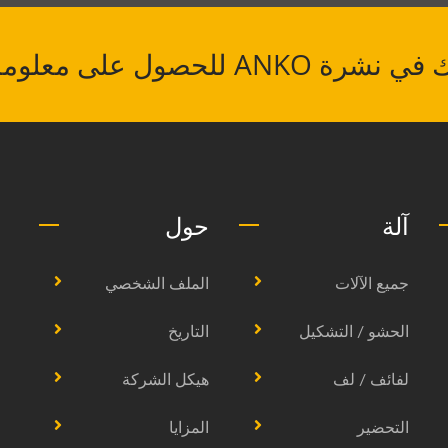
A للحصول على معلومات غذائية عالمية.
آلة
حول
جميع الآلات
الملف الشخصي
الحشو / التشكيل
التاريخ
لفائف / لف
هيكل الشركة
التحضير
المزايا