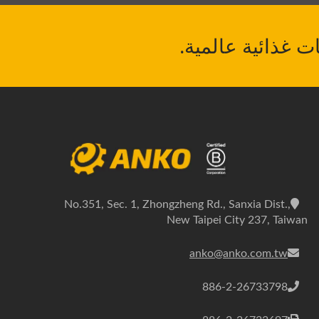
No.351, Sec. 1, Zhongzheng Rd., Sanxia Dist.,
New Taipei City 237, Taiwan
anko@anko.com.tw
886-2-26733798