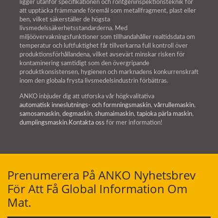
ligger utanför specifikationen och röntgeninspektionsteknik för
att upptäcka främmande föremål som metallfragment, plast eller
ben, vilket säkerställer de högsta
livsmedelssäkerhetsstandarderna. Med
miljöövervakningsfunktioner som tillhandahåller realtidsdata om
temperatur och luftfuktighet får tillverkarna full kontroll över
produktionsförhållandena, vilket avsevärt minskar risken för
kontaminering samtidigt som den övergripande
produktkonsistensen, hygienen och marknadens konkurrenskraft
inom den globala frysta livsmedelsindustrin förbättras.
ANKO inbjuder dig att utforska vår högkvalitativa
automatisk inneslutnings- och formningsmaskin
,
vårrullemaskin
,
samosamaskin
,
degmaskin
,
shumaimaskin
,
tapioka pärla maskin
,
dumplingsmaskin
.
Kontakta oss
för mer information!
Prenumerera På ANKO Nyhetsbrev
För Att Få Global Information Om
Mat.