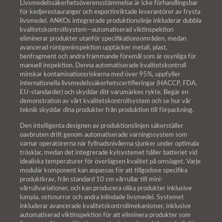
Livsmedelssäkerhetsöverensstämmelse är icke förhandlingsbar
för kedjerestauranger och exportinriktade leverantörer av frysta
livsmedel. ANKOs integrerade produktionslinje inkluderar dubbla
kvalitetskontrollsystem—automatiserad viktinspektion
eliminerar produkter utanför specifikationsområden, medan
avancerad röntgeninspektion upptäcker metall, plast,
benfragment och andra främmande föremål som är osynliga för
manuell inspektion. Denna automatiserade kvalitetskontroll
minskar kontaminationsriskerna med över 95%, uppfyller
internationella livsmedelssäkerhetscertifieringar (HACCP, FDA,
EU-standarder) och skyddar ditt varumärkes rykte. Begär en
demonstration av vårt kvalitetskontrollsystem och se hur vår
teknik skyddar dina produkter från produktion till förpackning.
Den intelligenta designen av produktionslinjen säkerställer
oavbruten drift genom automatiserade varningssystem som
varnar operatörerna när fyllnadsnivåerna sjunker under optimala
trösklar, medan det integrerade kylsystemet håller batteriet vid
idealiska temperaturer för överlägsen kvalitet på omslaget. Varje
modulär komponent kan anpassas för att tillgodose specifika
produktkrav, från standard 10 cm vårrullar till mini-
vårrullvariationer, och kan producera olika produkter inklusive
lumpia, ostsnurror och andra inlindade livsmedel. Systemet
inkluderar avancerade kvalitetskontrollmekanismer, inklusive
automatiserad viktinspektion för att eliminera produkter som