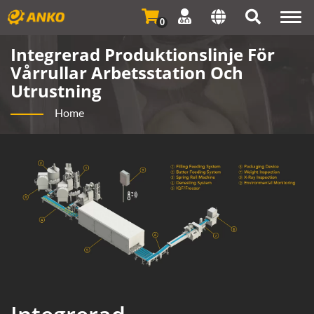
Togg
0
navi
Integrerad Produktionslinje För
Vårrullar Arbetsstation Och
Utrustning
Home