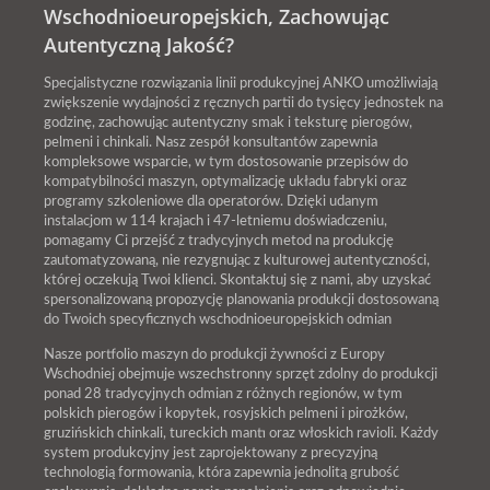
Wschodnioeuropejskich, Zachowując
Autentyczną Jakość?
Specjalistyczne rozwiązania linii produkcyjnej ANKO umożliwiają
zwiększenie wydajności z ręcznych partii do tysięcy jednostek na
godzinę, zachowując autentyczny smak i teksturę pierogów,
pelmeni i chinkali. Nasz zespół konsultantów zapewnia
kompleksowe wsparcie, w tym dostosowanie przepisów do
kompatybilności maszyn, optymalizację układu fabryki oraz
programy szkoleniowe dla operatorów. Dzięki udanym
instalacjom w 114 krajach i 47-letniemu doświadczeniu,
pomagamy Ci przejść z tradycyjnych metod na produkcję
zautomatyzowaną, nie rezygnując z kulturowej autentyczności,
której oczekują Twoi klienci. Skontaktuj się z nami, aby uzyskać
spersonalizowaną propozycję planowania produkcji dostosowaną
do Twoich specyficznych wschodnioeuropejskich odmian
Nasze portfolio maszyn do produkcji żywności z Europy
Wschodniej obejmuje wszechstronny sprzęt zdolny do produkcji
ponad 28 tradycyjnych odmian z różnych regionów, w tym
polskich pierogów i kopytek, rosyjskich pelmeni i pirożków,
gruzińskich chinkali, tureckich mantı oraz włoskich ravioli. Każdy
system produkcyjny jest zaprojektowany z precyzyjną
technologią formowania, która zapewnia jednolitą grubość