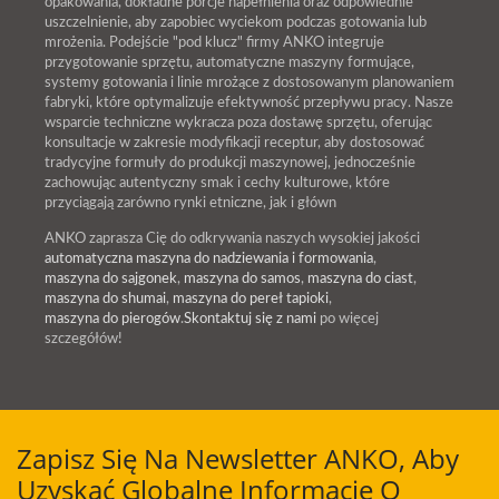
opakowania, dokładne porcje napełnienia oraz odpowiednie
uszczelnienie, aby zapobiec wyciekom podczas gotowania lub
mrożenia. Podejście "pod klucz" firmy ANKO integruje
przygotowanie sprzętu, automatyczne maszyny formujące,
systemy gotowania i linie mrożące z dostosowanym planowaniem
fabryki, które optymalizuje efektywność przepływu pracy. Nasze
wsparcie techniczne wykracza poza dostawę sprzętu, oferując
konsultacje w zakresie modyfikacji receptur, aby dostosować
tradycyjne formuły do produkcji maszynowej, jednocześnie
zachowując autentyczny smak i cechy kulturowe, które
przyciągają zarówno rynki etniczne, jak i główn
ANKO zaprasza Cię do odkrywania naszych wysokiej jakości
automatyczna maszyna do nadziewania i formowania
,
maszyna do sajgonek
,
maszyna do samos
,
maszyna do ciast
,
maszyna do shumai
,
maszyna do pereł tapioki
,
maszyna do pierogów
.
Skontaktuj się z nami
po więcej
szczegółów!
Zapisz Się Na Newsletter ANKO, Aby
Uzyskać Globalne Informacje O