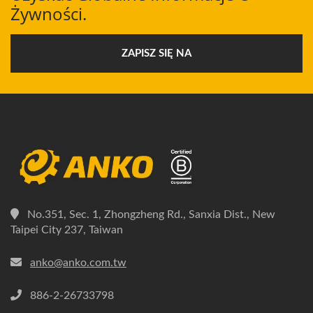
Żywności.
ZAPISZ SIĘ NA
No.351, Sec. 1, Zhongzheng Rd., Sanxia Dist., New
Taipei City 237, Taiwan
anko@anko.com.tw
886-2-26733798