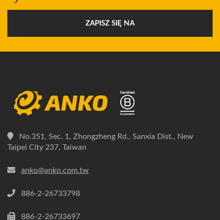
ZAPISZ SIĘ NA
No.351, Sec. 1, Zhongzheng Rd., Sanxia Dist., New
Taipei City 237, Taiwan
anko@anko.com.tw
886-2-26733798
886-2-26733697