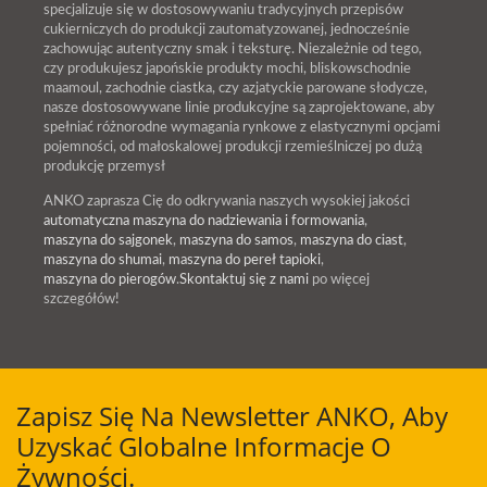
specjalizuje się w dostosowywaniu tradycyjnych przepisów
cukierniczych do produkcji zautomatyzowanej, jednocześnie
zachowując autentyczny smak i teksturę. Niezależnie od tego,
czy produkujesz japońskie produkty mochi, bliskowschodnie
maamoul, zachodnie ciastka, czy azjatyckie parowane słodycze,
nasze dostosowywane linie produkcyjne są zaprojektowane, aby
spełniać różnorodne wymagania rynkowe z elastycznymi opcjami
pojemności, od małoskalowej produkcji rzemieślniczej po dużą
produkcję przemysł
ANKO zaprasza Cię do odkrywania naszych wysokiej jakości
automatyczna maszyna do nadziewania i formowania
,
maszyna do sajgonek
,
maszyna do samos
,
maszyna do ciast
,
maszyna do shumai
,
maszyna do pereł tapioki
,
maszyna do pierogów
.
Skontaktuj się z nami
po więcej
szczegółów!
Zapisz Się Na Newsletter ANKO, Aby
Uzyskać Globalne Informacje O
Żywności.