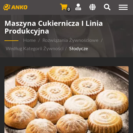
Togg
0
navi
Maszyna Cukiernicza I Linia
Produkcyjna
Home
/
Rozwiązania Żywnościowe
/
Według Kategorii Żywności
/
Słodycze