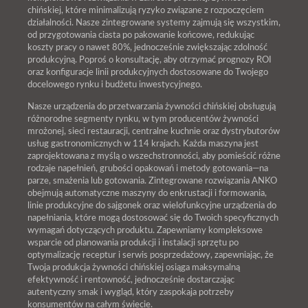
chińskiej, które minimalizują ryzyko związane z rozpoczęciem
działalności. Nasze zintegrowane systemy zajmują się wszystkim,
od przygotowania ciasta po pakowanie końcowe, redukując
koszty pracy o nawet 80%, jednocześnie zwiększając zdolność
produkcyjną. Poproś o konsultację, aby otrzymać prognozy ROI
oraz konfiguracje linii produkcyjnych dostosowane do Twojego
docelowego rynku i budżetu inwestycyjnego.
Nasze urządzenia do przetwarzania żywności chińskiej obsługują
różnorodne segmenty rynku, w tym producentów żywności
mrożonej, sieci restauracji, centralne kuchnie oraz dystrybutorów
usług gastronomicznych w 114 krajach. Każda maszyna jest
zaprojektowana z myślą o wszechstronności, aby pomieścić różne
rodzaje napełnień, grubości opakowań i metody gotowania—na
parze, smażenia lub gotowania. Zintegrowane rozwiązania ANKO
obejmują automatyczne maszyny do enkrustacji i formowania,
linie produkcyjne do sajgonek oraz wielofunkcyjne urządzenia do
napełniania, które mogą dostosować się do Twoich specyficznych
wymagań dotyczących produktu. Zapewniamy kompleksowe
wsparcie od planowania produkcji i instalacji sprzętu po
optymalizację receptur i serwis posprzedażowy, zapewniając, że
Twoja produkcja żywności chińskiej osiąga maksymalną
efektywność i rentowność, jednocześnie dostarczając
autentyczny smak i wygląd, który zaspokaja potrzeby
konsumentów na całym świecie.