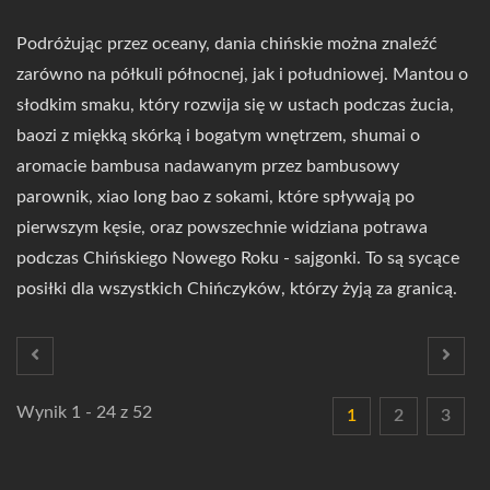
Podróżując przez oceany, dania chińskie można znaleźć
zarówno na półkuli północnej, jak i południowej. Mantou o
słodkim smaku, który rozwija się w ustach podczas żucia,
baozi z miękką skórką i bogatym wnętrzem, shumai o
aromacie bambusa nadawanym przez bambusowy
parownik, xiao long bao z sokami, które spływają po
pierwszym kęsie, oraz powszechnie widziana potrawa
podczas Chińskiego Nowego Roku - sajgonki. To są sycące
posiłki dla wszystkich Chińczyków, którzy żyją za granicą.
Wynik 1 - 24 z 52
1
2
3