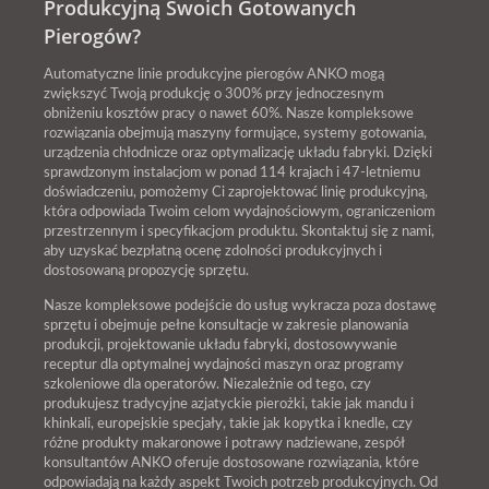
Produkcyjną Swoich Gotowanych
Pierogów?
Automatyczne linie produkcyjne pierogów ANKO mogą
zwiększyć Twoją produkcję o 300% przy jednoczesnym
obniżeniu kosztów pracy o nawet 60%. Nasze kompleksowe
rozwiązania obejmują maszyny formujące, systemy gotowania,
urządzenia chłodnicze oraz optymalizację układu fabryki. Dzięki
sprawdzonym instalacjom w ponad 114 krajach i 47-letniemu
doświadczeniu, pomożemy Ci zaprojektować linię produkcyjną,
która odpowiada Twoim celom wydajnościowym, ograniczeniom
przestrzennym i specyfikacjom produktu. Skontaktuj się z nami,
aby uzyskać bezpłatną ocenę zdolności produkcyjnych i
dostosowaną propozycję sprzętu.
Nasze kompleksowe podejście do usług wykracza poza dostawę
sprzętu i obejmuje pełne konsultacje w zakresie planowania
produkcji, projektowanie układu fabryki, dostosowywanie
receptur dla optymalnej wydajności maszyn oraz programy
szkoleniowe dla operatorów. Niezależnie od tego, czy
produkujesz tradycyjne azjatyckie pierożki, takie jak mandu i
khinkali, europejskie specjały, takie jak kopytka i knedle, czy
różne produkty makaronowe i potrawy nadziewane, zespół
konsultantów ANKO oferuje dostosowane rozwiązania, które
odpowiadają na każdy aspekt Twoich potrzeb produkcyjnych. Od