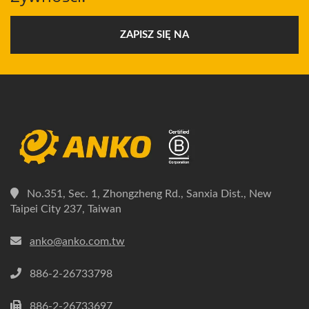
ZAPISZ SIĘ NA
No.351, Sec. 1, Zhongzheng Rd., Sanxia Dist., New
Taipei City 237, Taiwan
anko@anko.com.tw
886-2-26733798
886-2-26733697