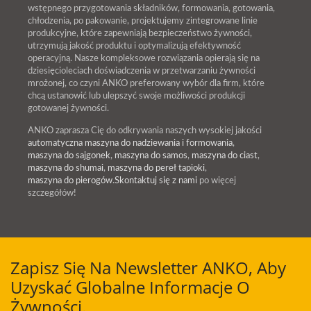
wstępnego przygotowania składników, formowania, gotowania,
chłodzenia, po pakowanie, projektujemy zintegrowane linie
produkcyjne, które zapewniają bezpieczeństwo żywności,
utrzymują jakość produktu i optymalizują efektywność
operacyjną. Nasze kompleksowe rozwiązania opierają się na
dziesięcioleciach doświadczenia w przetwarzaniu żywności
mrożonej, co czyni ANKO preferowany wybór dla firm, które
chcą ustanowić lub ulepszyć swoje możliwości produkcji
gotowanej żywności.
ANKO zaprasza Cię do odkrywania naszych wysokiej jakości
automatyczna maszyna do nadziewania i formowania
,
maszyna do sajgonek
,
maszyna do samos
,
maszyna do ciast
,
maszyna do shumai
,
maszyna do pereł tapioki
,
maszyna do pierogów
.
Skontaktuj się z nami
po więcej
szczegółów!
Zapisz Się Na Newsletter ANKO, Aby
Uzyskać Globalne Informacje O
Żywności.