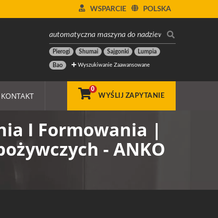
WSPARCIE
POLSKA
Pierogi
Shumai
Sajgonki
Lumpia
Wyszukiwanie Zaawansowane
Bao
0
KONTAKT
WYŚLIJ ZAPYTANIE
ia I Formowania |
Spożywczych - ANKO