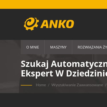
O MNIE
MASZYNY
ROZWIĄZANIA Ż
Szukaj Automatyczn
Ekspert W Dziedzin
Home
/
Wyszukiwanie Zaawansowane
/