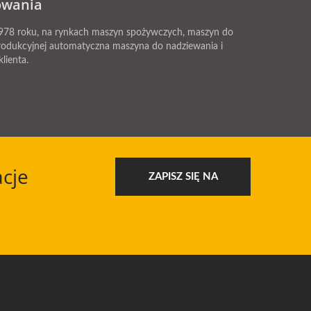
owania
78 roku, na rynkach maszyn spożywczych, maszyn do
 produkcyjnej automatyczna maszyna do nadziewania i
lienta.
cje
ZAPISZ SIĘ NA