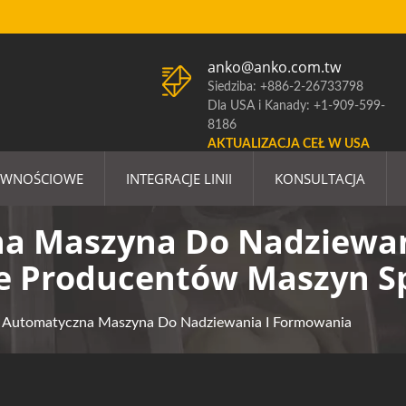
anko@anko.com.tw
Siedziba: +886-2-26733798
Dla USA i Kanady: +1-909-599-
8186
AKTUALIZACJA CEŁ W USA
YWNOŚCIOWE
INTEGRACJE LINII
KONSULTACJA
a Maszyna Do Nadziewan
ie Producentów Maszyn 
Automatyczna Maszyna Do Nadziewania I Formowania