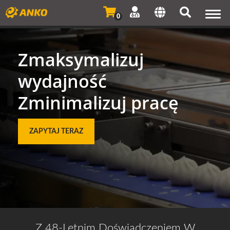
Togg
0
navi
Zmaksymalizuj
wydajność
Zminimalizuj pracę
ZAPYTAJ TERAZ
Z 48-Letnim Doświadczeniem W