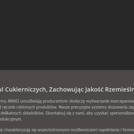
ul Cukierniczych, Zachowując Jakość Rzemieśl
irmy ANKO umożliwiają producentom słodyczy wytwarzanie marcepanów, 
d ręcznie robionych produktów. Nasze precyzyjne systemy dozowania zape
elikatnych składników. Skontaktuj się z nami, aby uzyskać spersonalizo
rodukcyjnym.
nej charakteryzują się wszechstronnymi możliwościami napełniania i form