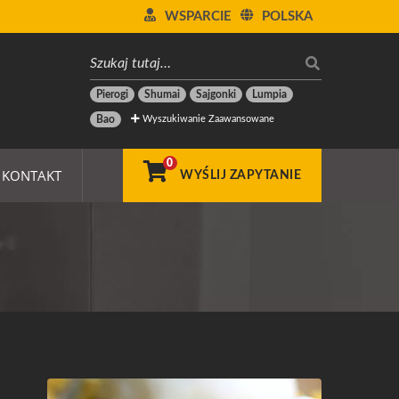
WSPARCIE
POLSKA
Pierogi
Shumai
Sajgonki
Lumpia
Wyszukiwanie Zaawansowane
Bao
0
KONTAKT
WYŚLIJ ZAPYTANIE