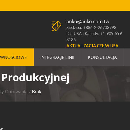
anko@anko.com.tw
Siedziba: +886-2-26733798
Dla USA i Kanady: +1-909-599-
8186
AKTUALIZACJA CEŁ W USA
YWNOŚCIOWE
INTEGRACJE LINII
KONSULTACJA
i Produkcyjnej
dy Gotowania
/
Brak
k