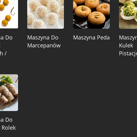
na Do
Maszyna Do
Maszyna Peda
Maszy
t
Marcepanów
Kulek
h /
Pistac
na Do
 Rolek