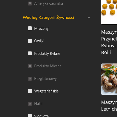
Ameryka Łacińska
Według Kategorii Żywności
Mrożony
Maszy
Przynę
Owijki
Rybnyc
Boili
Produkty Rybne
Produkty Mięsne
Bezglutenowy
Wegetariańskie
Maszy
Halal
Letnich
Słodycze