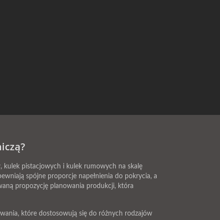
niczą?
kulek pistacjowych i kulek rumowych na skalę
wniają spójne proporcje napełnienia do pokrycia, a
waną propozycję planowania produkcji, która
owania, które dostosowują się do różnych rodzajów