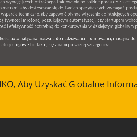
czych wymagających ostrożnego traktowania po solidne produkty z kleisteg
ametrami, aby dostosować się do Twoich specyficznych wymagań produ
 wsparcie techniczne, aby zapewnić płynne włączenie do istniejących oper
órcą żywności mrożonej poszukującym automatyzacji, czy startupem wchod
ść i efektywność potrzebną do konkurowania w dzisiejszym globalnym 
akości
automatyczna maszyna do nadziewania i formowania
,
maszyna do 
a do pierogów
.
Skontaktuj się z nami
po więcej szczegółów!
NKO, Aby Uzyskać Globalne Informa