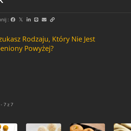
ij :
zukasz Rodzaju, Który Nie Jest
eniony Powyżej?
- 7 z 7