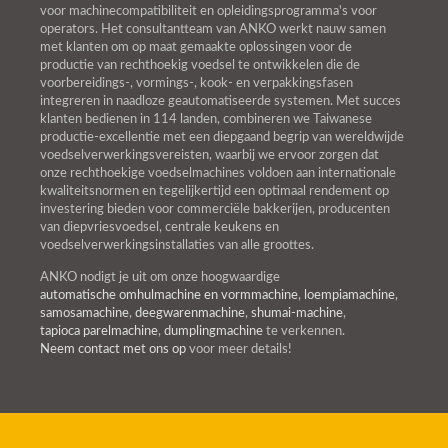
voor machinecompatibiliteit en opleidingsprogramma's voor
operators. Het consultantteam van ANKO werkt nauw samen
met klanten om op maat gemaakte oplossingen voor de
productie van rechthoekig voedsel te ontwikkelen die de
voorbereidings-, vormings-, kook- en verpakkingsfasen
integreren in naadloze geautomatiseerde systemen. Met succes
klanten bedienen in 114 landen, combineren we Taiwanese
productie-excellentie met een diepgaand begrip van wereldwijde
voedselverwerkingsvereisten, waarbij we ervoor zorgen dat
onze rechthoekige voedselmachines voldoen aan internationale
kwaliteitsnormen en tegelijkertijd een optimaal rendement op
investering bieden voor commerciële bakkerijen, producenten
van diepvriesvoedsel, centrale keukens en
voedselverwerkingsinstallaties van alle groottes.
ANKO nodigt je uit om onze hoogwaardige
automatische omhulmachine en vormmachine
,
loempiamachine
,
samosamachine
,
deegwarenmachine
,
shumai-machine
,
tapioca parelmachine
,
dumplingmachine
te verkennen.
Neem contact met ons op
voor meer details!