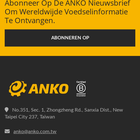
Abonneer Op De ANKO Nieuwsbrief
Om Wereldwijde Voedselinformatie
Te Ontvangen.
ABONNEREN OP
No.351, Sec. 1, Zhongzheng Rd., Sanxia Dist., New
Taipei City 237, Taiwan
anko@anko.com.tw