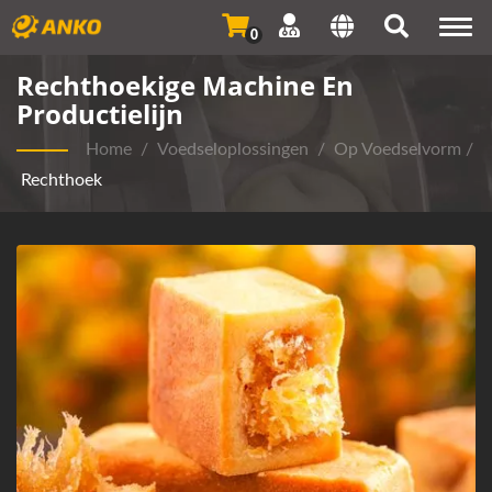
Togg
0
navi
Rechthoekige Machine En
Productielijn
Home
/
Voedseloplossingen
/
Op Voedselvorm
/
Rechthoek