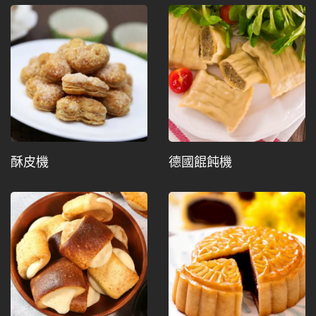
酥皮機
德國餛飩機