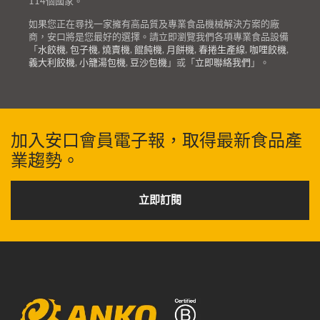
114個國家。
如果您正在尋找一家擁有高品質及專業食品機械解決方案的廠
商，安口將是您最好的選擇。請立即瀏覽我們各項專業食品設備
「
水餃機
,
包子機
,
燒賣機
,
餛飩機
,
月餅機
,
春捲生產線
,
咖哩餃機
,
義大利餃機
,
小籠湯包機
,
豆沙包機
」或「
立即聯絡我們
」。
加入安口會員電子報，取得最新食品產
業趨勢。
立即訂閱