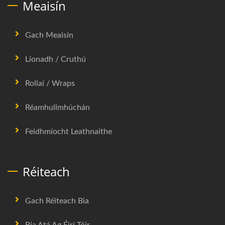
Meaisín
Gach Meaisín
Líonadh / Cruthú
Rollaí / Wraps
Réamhullmhúchán
Feidhmíocht Leathnaithe
Réiteach
Gach Réiteach Bia
Bia Atá Ag Éirí Tóir