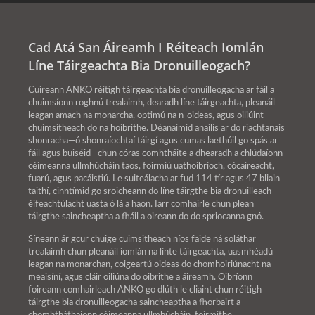
Cad Atá San Áireamh I Réiteach Iomlán
Líne Táirgeachta Bia Dronuilleogach?
Cuireann ANKO réitigh táirgeachta bia dronuilleogacha ar fáil a
chuimsíonn roghnú trealaimh, dearadh líne táirgeachta, pleanáil
leagan amach na monarcha, optimú na n-oideas, agus oiliúint
chuimsitheach do na hoibrithe. Déanaimid anailís ar do riachtanais
shonracha—ó shonraíochtaí táirgí agus cumas laethúil go spás ar
fáil agus buiséid—chun córas comhtháite a dhearadh a chlúdaíonn
céimeanna ullmhúcháin taos, foirmiú uathoibríoch, cócaireacht,
fuarú, agus pacáistiú. Le suiteálacha ar fud 114 tír agus 47 bliain
taithí, cinntímid go sroicheann do líne táirgthe bia dronuilleach
éifeachtúlacht uasta ó lá a haon. Iarr comhairle chun plean
táirgthe saincheaptha a fháil a oireann do do spriocanna gnó.
Síneann ár gcur chuige cuimsitheach níos faide ná soláthar
trealaimh chun pleanáil iomlán na línte táirgeachta, uasmhéadú
leagan na monarchan, coigeartú oideas do chomhoiriúnacht na
meaisíní, agus cláir oiliúna do oibrithe a áireamh. Oibríonn
foireann comhairleach ANKO go dlúth le cliaint chun réitigh
táirgthe bia dronuilleogacha saincheaptha a fhorbairt a