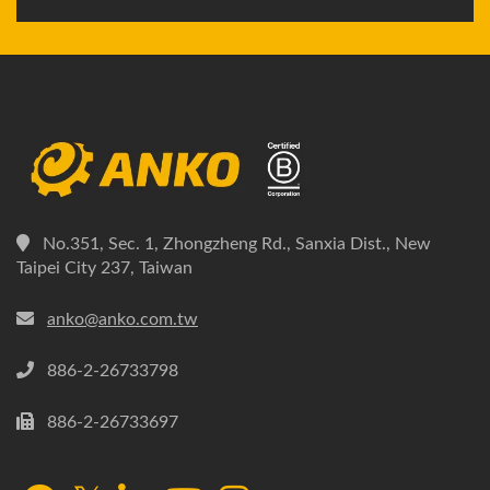
No.351, Sec. 1, Zhongzheng Rd., Sanxia Dist., New
Taipei City 237, Taiwan
anko@anko.com.tw
886-2-26733798
886-2-26733697