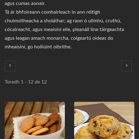
agus cumas aonair.
Tá ár bhfoireann comhairleach in ann réitigh
chuimsitheacha a sholáthar; ag raon ó ullmhú, cruthú,
cócaireacht, agus meaisíní eile, pleanáil líne táirgeachta
agus leagan amach monarcha, coigeartú oideas do
mheaisíní, go hoiliúint oibrithe.
Toradh 1 - 12 de 12