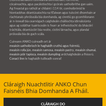
chomhtháthaíonn céimeanna ullmhúcháin, foirmithe,
cócaireachta, agus pacáistíochta i gcórais uathoibrithe gan uaim.
Ag freastal go rathúil ar chliaint i 114 tír, comhoibrímid le
hiontaobhas déantúsaíochta na hTaiwan agus tuiscint dhomhain ar
riachtanais phróiseála bia domhanda, ag cinntiú go gcomhlíonann
ár n-inneall bia cearnógach caighdeáin cháilíochta idirnáisiúnta
agus ag soláthar tuairisceáin is fearr ar infheistíocht do bhácóirí
tráchtála, déantúsóirí bia reoite, cistiní lárnacha, agus plandaí
próiseála bia de gach scála.
Cuireann ANKO cuireadh ort ár
meaisín uathoibríoch le haghaidh cruthú agus foirmiú
,
meaisín rolla jún
,
meaisín samosa
,
meaisín pastry
,
meaisín shumai
,
meaisín póir tapioca
,
meaisín dumpling
ardchaighdeáin a fhiosrú.
Conact linn
le haghaidh tuilleadh sonraí!
Cláraigh Nuachtlitir ANKO Chun
Faisnéis Bhia Domhanda A Fháil.
CLÁRAIGH DO