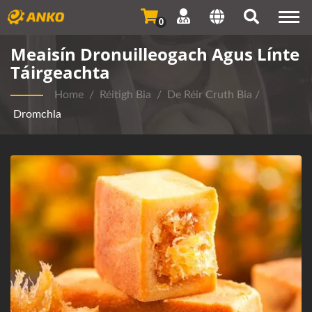
Togg
0
navi
Meaisín Dronuilleogach Agus Línte
Táirgeachta
Home
/
Réitigh Bia
/
De Réir Cruth Bia
/
Dromchla