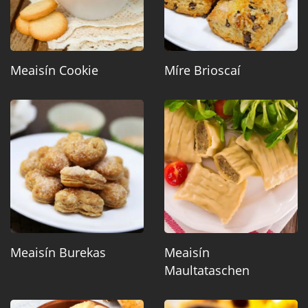
Meaisín Cookie
Míre Brioscaí
Meaisín Burekas
Meaisín
Maultataschen