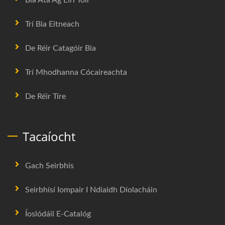
Trí Bia Eitneach
De Réir Catagóir Bia
Trí Mhodhanna Cócaireachta
De Réir Tíre
Tacaíocht
Gach Seirbhís
Seirbhísí Iompair I Ndiaidh Díolacháin
Íoslódáil E-Catalóg