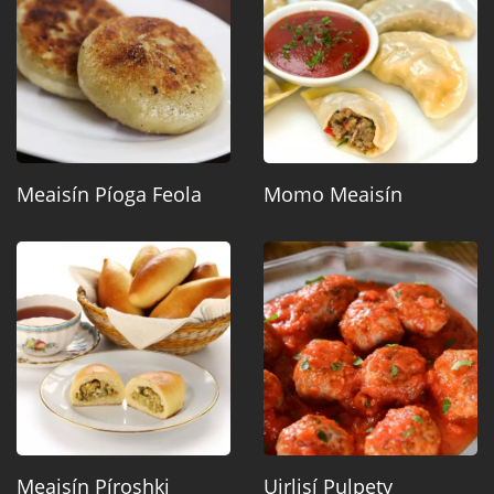
Meaisín Píoga Feola
Momo Meaisín
Meaisín Píroshki
Uirlisí Pulpety