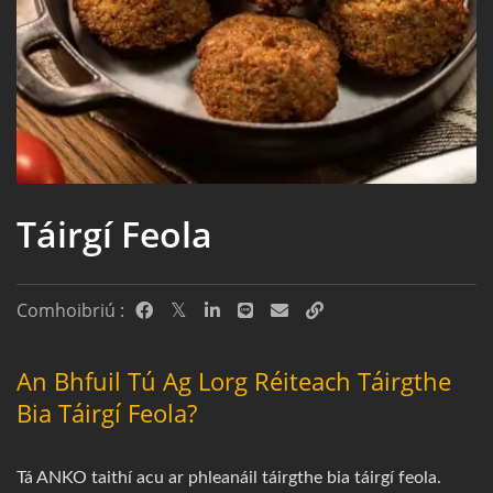
Táirgí Feola
Comhoibriú :
An Bhfuil Tú Ag Lorg Réiteach Táirgthe
Bia Táirgí Feola?
Tá ANKO taithí acu ar phleanáil táirgthe bia táirgí feola.