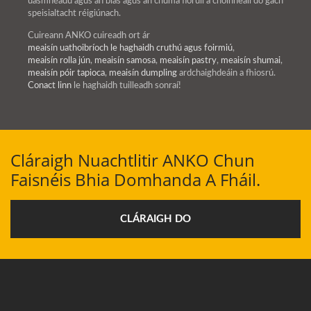
uasmhéadú agus an blas agus an chuma fíorúil a choinneáil do gach
speisialtacht réigiúnach.
Cuireann ANKO cuireadh ort ár
meaisín uathoibríoch le haghaidh cruthú agus foirmiú
,
meaisín rolla jún
,
meaisín samosa
,
meaisín pastry
,
meaisín shumai
,
meaisín póir tapioca
,
meaisín dumpling
ardchaighdeáin a fhiosrú.
Conact linn
le haghaidh tuilleadh sonraí!
Cláraigh Nuachtlitir ANKO Chun
Faisnéis Bhia Domhanda A Fháil.
CLÁRAIGH DO