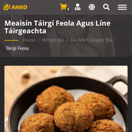
Togg
0
navi
Meaisín Táirgí Feola Agus Líne
Táirgeachta
Home
/
Réitigh Bia
/
De Réir Catagóir Bia
/
Táirgí Feola