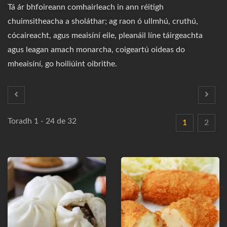
Tá ár bhfoireann comhairleach in ann réitigh
chuimsitheacha a sholáthar; ag raon ó ullmhú, cruthú,
cócaireacht, agus meaisíní eile, pleanáil líne táirgeachta
agus leagan amach monarcha, coigeartú oideas do
mheaisíní, go hoiliúint oibrithe.
Toradh 1 - 24 de 32
1
2