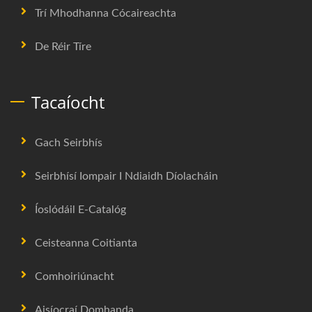
Trí Mhodhanna Cócaireachta
De Réir Tíre
Tacaíocht
Gach Seirbhís
Seirbhísí Iompair I Ndiaidh Díolacháin
Íoslódáil E-Catalóg
Ceisteanna Coitianta
Comhoiriúnacht
Aisíocraí Domhanda