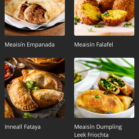
Meaisín Empanada
Meaisín Falafel
Inneall Fataya
Meaisín Dumpling
Leek Friochta