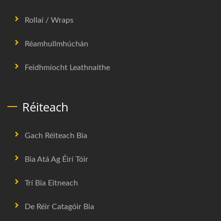
Rollaí / Wraps
Réamhullmhúchán
Feidhmíocht Leathnaithe
Réiteach
Gach Réiteach Bia
Bia Atá Ag Éirí Tóir
Trí Bia Eitneach
De Réir Catagóir Bia