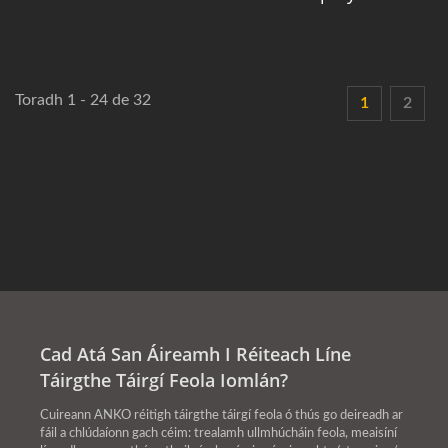
Toradh 1 - 24 de 32
1
2
Cad Atá San Áireamh I Réiteach Líne
Táirgthe Táirgí Feola Iomlán?
Cuireann ANKO réitigh táirgthe táirgí feola ó thús go deireadh ar
fáil a chlúdaíonn gach céim: trealamh ullmhúcháin feola, meaisíní