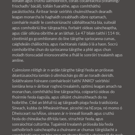
líonadh agus cruthú uathoibríoch, córais cócaireachta (steaming/
friochadh/ bácáil), tolláin fuaraithe, agus comhtháthú
pacáistíochta. Áirítear lenár seirbhís chuimsitheach dearadh
leagan monarcha le haghaidh sreabhadh oibre optamach,
comhairle maidir le comhoiriúnacht sábháilteachta bia, suiteáil
agus comhoibriú líne táirgeachta, forbairt oideas saincheaptha,
agus cláir oiliúna oibrithe ar an láthair. Le 47 bliain taithí i 114 tír,
cinntímid go gcomhlíonann do líne táirgthe spriocanna cumas,
caighdeáin cháilíochta, agus riachtanais rialála ó lá a haon. Socrú
comhoibrithe chun do spriocanna táirgthe a phlé agus chun
moladh tionscadail mionsonraithe a fháil le sonróirí trealaimh agus
amlíne.
Cuimsíonn réitigh ár n-ardán táirgthe táirgí feola an próiseas
déantúsaíochta iomlán ó ullmhúchán go dtí an toradh deiridh.
Soláthraíonn foireann comhairleoirí taithí 'ANKO' seirbhísí
iomlána lena n-áirítear roghnú trealaimh, optimú leagan amach na
monarchan, comhtháthú líne táirgeachta, coigeartú oideas do
fhoirmle feola éagsúla, agus oiliúint chuimsitheach do na
hoibrithe. Cibé an bhfuil tú ag táirgeadh píoga feola traidisiúnta
Síneach, kubba ón Mheánoirthear, piroshki na hEorpa, nó momo ó
Dheisceart na hÁise, oireann ár n-inneall líonadh agus cruthú
feola do chineálacha difriúla taos, struchtúr feola, agus
sonraíochtaí cultúrtha. Tugaimid trealamh próiseála bia feola
uathoibríoch saincheaptha a chuireann ar chumas táirgiúlacht a