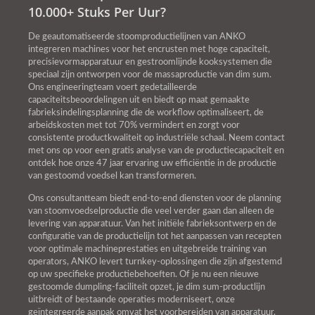
10.000+ Stuks Per Uur?
De geautomatiseerde stoomproductielijnen van ANKO
integreren machines voor het encrusten met hoge capaciteit,
precisievormapparatuur en gestroomlijnde kooksystemen die
speciaal zijn ontworpen voor de massaproductie van dim sum.
Ons engineeringteam voert gedetailleerde
capaciteitsbeoordelingen uit en biedt op maat gemaakte
fabrieksindelingsplanning die de workflow optimaliseert, de
arbeidskosten met tot 70% vermindert en zorgt voor
consistente productkwaliteit op industriële schaal. Neem contact
met ons op voor een gratis analyse van de productiecapaciteit en
ontdek hoe onze 47 jaar ervaring uw efficiëntie in de productie
van gestoomd voedsel kan transformeren.
Ons consultantteam biedt end-to-end diensten voor de planning
van stoomvoedselproductie die veel verder gaan dan alleen de
levering van apparatuur. Van het initiële fabrieksontwerp en de
configuratie van de productielijn tot het aanpassen van recepten
voor optimale machineprestaties en uitgebreide training van
operators, ANKO levert turnkey-oplossingen die zijn afgestemd
op uw specifieke productiebehoeften. Of je nu een nieuwe
gestoomde dumpling-faciliteit opzet, je dim sum-productlijn
uitbreidt of bestaande operaties moderniseert, onze
geïntegreerde aanpak omvat het voorbereiden van apparatuur,