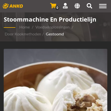
Togg
0
navi
Stoommachine En Productielijn
Home
/
Voedseloplossingen
/
Door Kookmethoden
/
Gestoomd