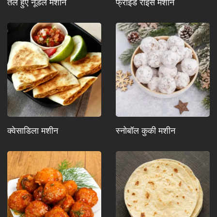
तले हुए नूडल मशीन
फ्राइड राइस मशीन
क्वेसाडिला मशीन
स्नोबॉल कुकी मशीन