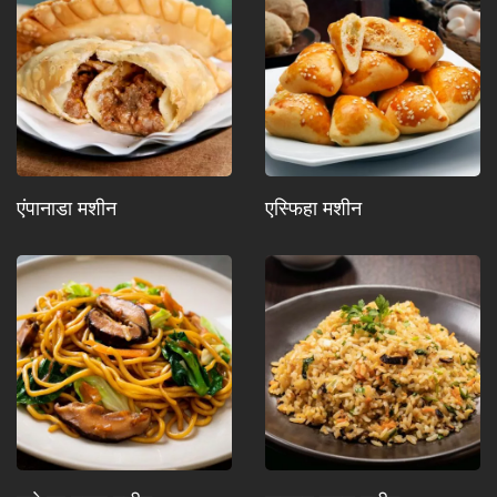
एंपानाडा मशीन
एस्फिहा मशीन