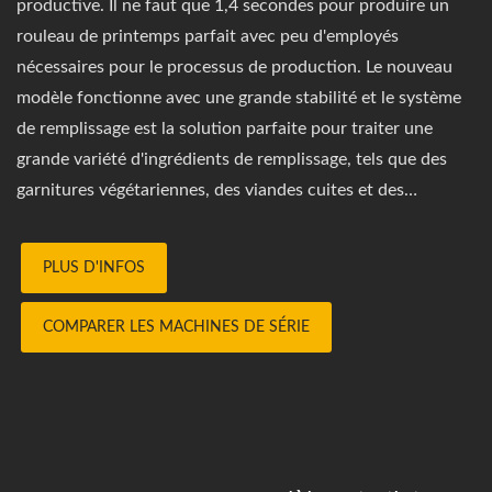
productive. Il ne faut que 1,4 secondes pour produire un
rouleau de printemps parfait avec peu d'employés
nécessaires pour le processus de production. Le nouveau
modèle fonctionne avec une grande stabilité et le système
de remplissage est la solution parfaite pour traiter une
grande variété d'ingrédients de remplissage, tels que des
garnitures végétariennes, des viandes cuites et des
garnitures de pommes de terre avec différentes textures. En
fonction de vos exigences en matière de produit, la
PLUS D'INFOS
machine dANKO peut produire des enveloppes de
différentes longueurs, textures et appliquer la quantité
COMPARER LES MACHINES DE SÉRIE
appropriée de garniture dans les rouleaux de printemps. Les
plus petits rouleaux de printemps que nos machines
peuvent produire mesurent 7 cm de long. Cette machine
peut également créer une variété de rouleaux de printemps
différents à vendre en tant que produit emballé congelé ou