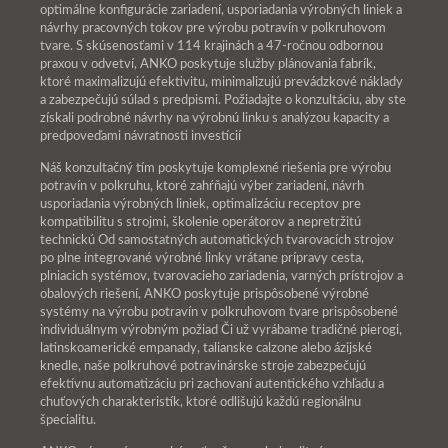
optimálne konfigurácie zariadení, usporiadania výrobných liniek a
návrhy pracovných tokov pre výrobu potravín v polkruhovom
tvare. S skúsenosťami v 114 krajinách a 47-ročnou odbornou
praxou v odvetví, ANKO poskytuje služby plánovania fabrík,
ktoré maximalizujú efektivitu, minimalizujú prevádzkové náklady
a zabezpečujú súlad s predpismi. Požiadajte o konzultáciu, aby ste
získali podrobné návrhy na výrobnú linku s analýzou kapacity a
predpoveďami návratnosti investícií
Náš konzultačný tím poskytuje komplexné riešenia pre výrobu
potravín v polkruhu, ktoré zahŕňajú výber zariadení, návrh
usporiadania výrobných liniek, optimalizáciu receptov pre
kompatibilitu s strojmi, školenie operátorov a nepretržitú
technickú Od samostatných automatických tvarovacích strojov
po plne integrované výrobné linky vrátane prípravy cesta,
plniacich systémov, tvarovacieho zariadenia, varných prístrojov a
obalových riešení, ANKO poskytuje prispôsobené výrobné
systémy na výrobu potravín v polkruhovom tvare prispôsobené
individuálnym výrobným požiad Či už vyrábame tradičné pierogi,
latinskoamerické empanady, talianske calzone alebo ázijské
knedle, naše polkruhové potravinárske stroje zabezpečujú
efektívnu automatizáciu pri zachovaní autentického vzhľadu a
chuťových charakteristík, ktoré odlišujú každú regionálnu
špecialitu.