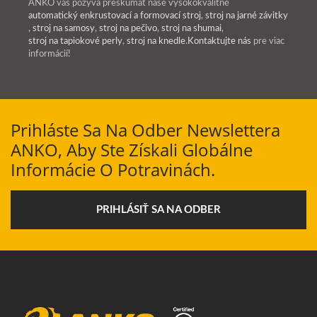
ANKO vás pozýva preskúmať naše vysokokvalitné
automatický enkrustovací a formovací stroj
,
stroj na jarné závitky
,
stroj na samosy
,
stroj na pečivo
,
stroj na shumai
,
stroj na tapiokové perly
,
stroj na knedle
.
Kontaktujte nás
pre viac
informácií!
Prihláste Sa Na Odber Newslettera
ANKO, Aby Ste Získali Globálne
Informácie O Potravinách.
PRIHLÁSIŤ SA NA ODBER