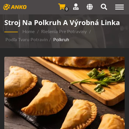
Togg
0
navi
Stroj Na Polkruh A Výrobná Linka
Home
/
Riešenia Pre Potraviny
/
Podľa Tvaru Potravín
/
Polkruh