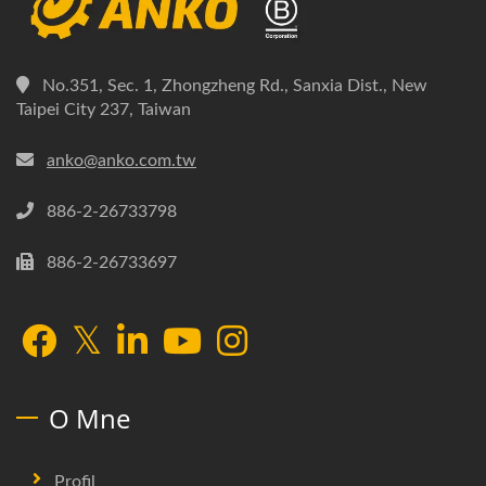
No.351, Sec. 1, Zhongzheng Rd., Sanxia Dist., New
Taipei City 237, Taiwan
anko@anko.com.tw
886-2-26733798
886-2-26733697
O Mne
Profil