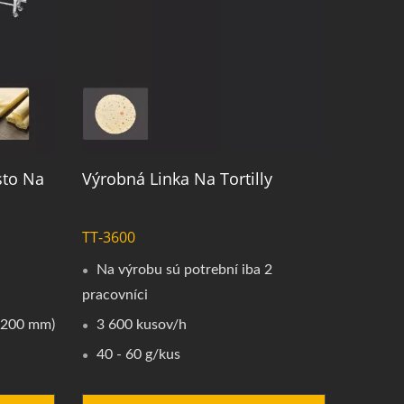
sto Na
Výrobná Linka Na Tortilly
TT-3600
Na výrobu sú potrební iba 2
pracovníci
x 200 mm)
3 600 kusov/h
40 - 60 g/kus