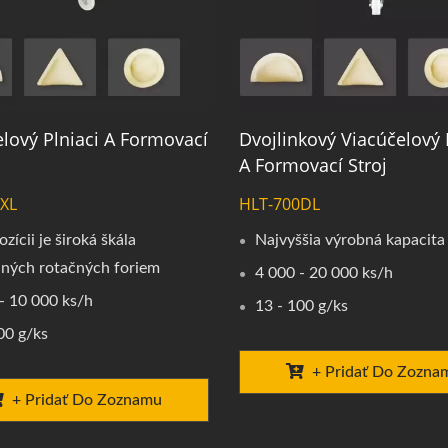
lový Plniaci A Formovací
Dvojlinkový Viacúčelový 
A Formovací Stroj
XL
HLT-700DL
ozícii je široká škála
Najvyššia výrobná kapacita
ných rotačných foriem
4 000 - 20 000 ks/h
- 10 000 ks/h
13 - 100 g/ks
00 g/ks
+ Pridať Do Zozna
+ Pridať Do Zoznamu