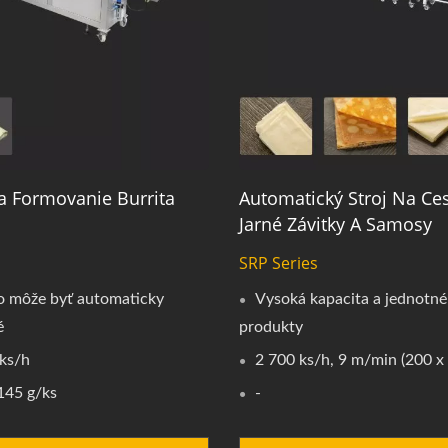
Na Formovanie Burrita
Automatický Stroj Na Ce
Jarné Závitky A Samosy
SRP Series
o môže byť automaticky
Vysoká kapacita a jednotné
é
produkty
ks/h
2 700 ks/h, 9 m/min (200 
145 g/ks
-