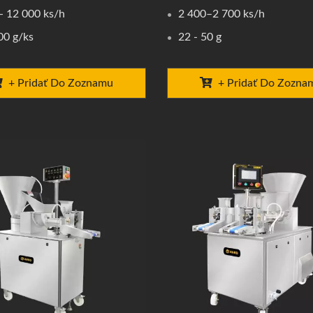
- 12 000 ks/h
2 400–2 700 ks/h
00 g/ks
22 - 50 g
+ Pridať Do Zoznamu
+ Pridať Do Zozna