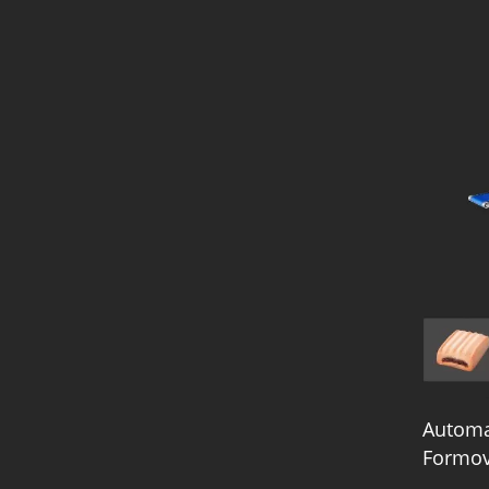
Automa
Formov