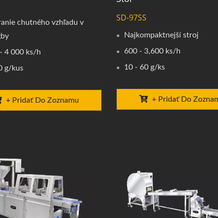
SD-97SS
anie chutného vzhľadu v
Najkompaktnejší stroj
gby
600 - 3,600 ks/h
- 4 000 ks/h
10 - 60 g/ks
0 g/kus
+ Pridať Do Zozna
+ Pridať Do Zoznamu