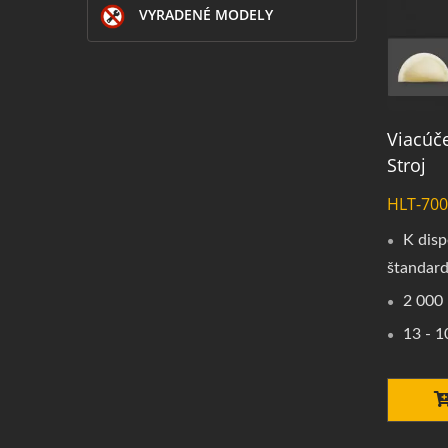
VYRADENÉ MODELY
Viacúče
Stroj
HLT-700
K disp
štandard
2 000 
13 - 1