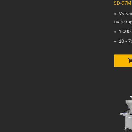
SD-97M
Vytvár
tvare ra
1 000 
10 - 7