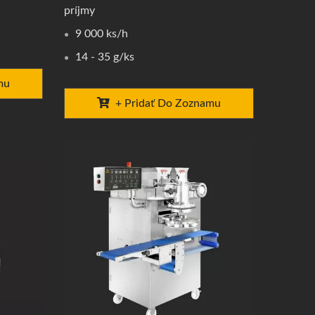
príjmy
9 000 ks/h
14 - 35 g/ks
mu
+ Pridať Do Zoznamu