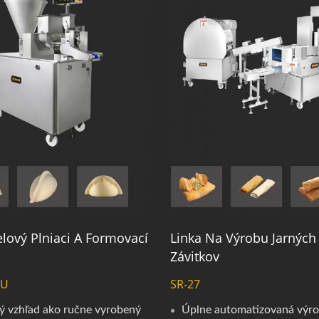
lový Plniaci A Formovací
Linka Na Výrobu Jarných
Závitkov
0U
SR-27
ý vzhľad ako ručne vyrobený
Úplne automatizovaná výr