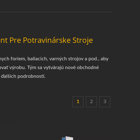
nt Pre Potravinárske Stroje
ych foriem, baliacich, varných strojov a pod., aby
zovať výrobu. Tým sa vytvárajú nové obchodné
e ďalších podrobností.
1
2
3