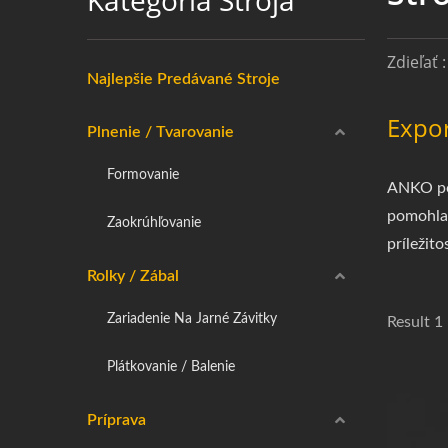
Kategória Stroja
Zdieľať :
Najlepšie Predávané Stroje
Expor
Plnenie / Tvarovanie
Formovanie
ANKO pon
pomohla 
Zaokrúhľovanie
príležito
Rolky / Zábal
Zariadenie Na Jarné Závitky
Result 1
Plátkovanie / Balenie
Príprava