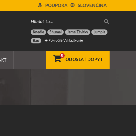
PODPORA
SLOVENČINA
Knedle
Shumai
Jarné Závitky
Lumpia
Pokročilé Vyhľadávanie
Bao
0
AKT
ODOSLAŤ DOPYT