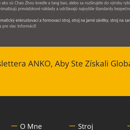
e ako sú Chao Zhou knedle a tang bao, alebo sa rozširujete do výroby ryb
nimalizujú prevádzkové náklady a udržiavajú najvyššie štandardy bezpečno
matický enkrustovací a formovací stroj
,
stroj na jarné závitky
,
stroj na s
s
pre viac informácií!
lettera ANKO, Aby Ste Získali Glob
O Mne
Stroj