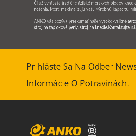
Či už vyrábate tradičné ázijské morských plodov knedl
riešenia, ktoré maximalizujú vašu výrobnú kapacitu, mi
ANKO vás pozýva preskúmať naše vysokokvalitné
auto
stroj na tapiokové perly
,
stroj na knedle
.
Kontaktujte ná
Prihláste Sa Na Odber News
Informácie O Potravinách.