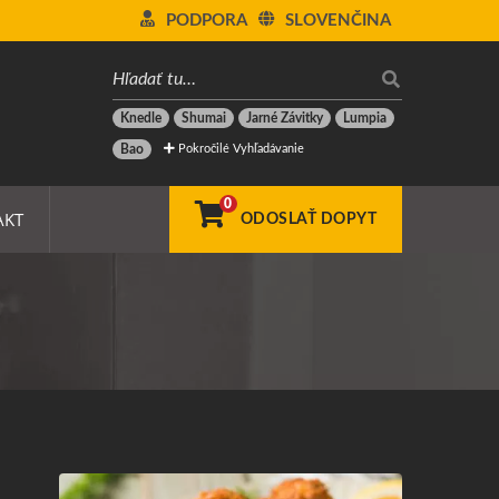
PODPORA
SLOVENČINA
Knedle
Shumai
Jarné Závitky
Lumpia
Pokročilé Vyhľadávanie
Bao
0
AKT
ODOSLAŤ DOPYT