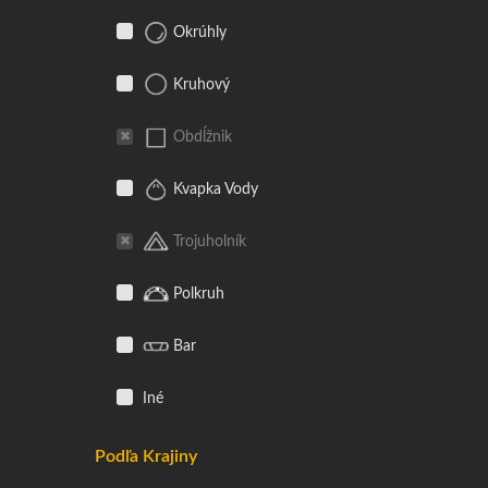
Okrúhly
Kruhový
Obdĺžnik
Kvapka Vody
Trojuholník
Polkruh
Bar
Iné
Podľa Krajiny