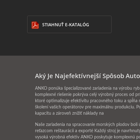
STIAHNUŤ E-KATALÓG
Aký Je Najefektívnejší Spôsob Aut
ANKO ponúka špecializované zariadenia na výrobu ryb
komplexné riešenie pokrýva celý výrobný proces od pr
ktoré optimalizuje efektivitu pracovného toku a spĺň
školení vašich operátorov pre maximálnu produkciu. Pož
kapacitu a zároveň znížiť náklady na
Naše zariadenia na spracovanie morských plodov boli
reťazcom reštaurácií a exporté Každý stroj je navrhnu
vysoká výrobná efektív ANKO poskytuje komplexnú pod