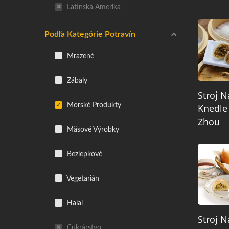
Latinská Amerika
Podľa Kategórie Potravín
Mrazené
Zábaly
Stroj N
Morské Produkty
Knedle
Zhou
Mäsové Výrobky
Bezlepkové
Vegetarián
Halal
Stroj N
Cukrárstvo