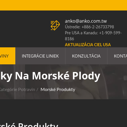
anko@anko.com.tw
Ústredie: +886-2-26733798
Pre USA a Kanadu: +1-909-599-
8186
AKTUALIZÁCIA CIEL USA
VINY
INTEGRÁCIE LINIEK
KONZULTÁCIA
KONT
nky Na Morské Plody
ategórie Potravín
/
Morské Produkty
ské Produkty