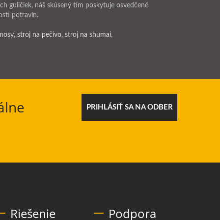
ích guličiek, náš skúsený tím poskytuje osvedčené
sti potravín.
amosy
,
stroj na pečivo
,
stroj na shumai
,
álne
PRIHLÁSIŤ SA NA ODBER
Riešenie
Podpora