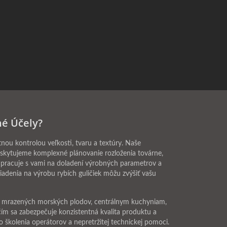
né Účely?
u kontrolou veľkosti, tvaru a textúry. Naše
oskytujeme komplexné plánovanie rozloženia továrne,
upracuje s vami na doladení výrobných parametrov a
iadenia na výrobu rybích guličiek môžu zvýšiť vašu
om mrazených morských plodov, centrálnym kuchyniam,
čím sa zabezpečuje konzistentná kvalita produktu a
kolenia operátorov a nepretržitej technickej pomoci.