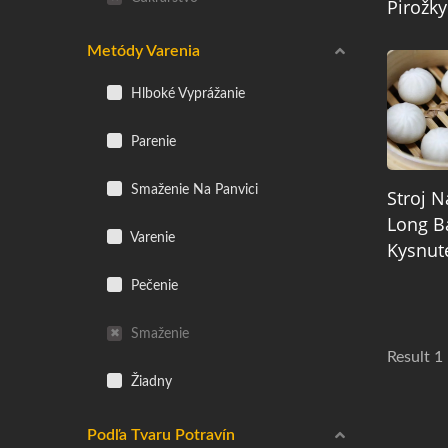
Pirožky
Metódy Varenia
Hlboké Vyprážanie
Parenie
Smaženie Na Panvici
Stroj N
Long B
Varenie
Kysnut
Pečenie
Smaženie
Result 1
Žiadny
Podľa Tvaru Potravín