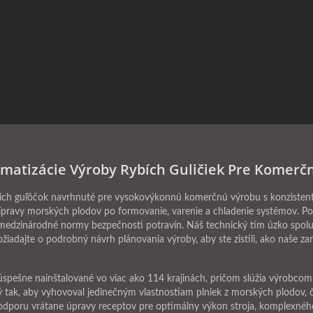
omatizácie Výroby Rybích Guličiek Pre Komerč
ích guľôčok navrhnuté pre vysokovýkonnú komerčnú výrobu s konzistentno
ípravy morských plodov po formovanie, varenie a chladenie systémov. P
a medzinárodné normy bezpečnosti potravín. Náš technický tím úzko spol
iadajte o podrobný návrh plánovania výroby, aby ste zistili, ako naše zar
 úspešne nainštalované vo viac ako 114 krajinách, pričom slúžia výrobc
tý tak, aby vyhovoval jedinečným vlastnostiam plniek z morských plodov, 
poru vrátane úpravy receptov pre optimálny výkon stroja, komplexného š