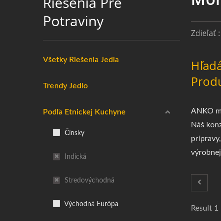
Riešenia Pre
Potraviny
Zdieľať :
Všetky Riešenia Jedla
Hľadá
Prod
Trendy Jedlo
ANKO ma
Podľa Etnickej Kuchyne
Náš konz
Čínsky
prípravy
výrobnej
Indická
Stredovýchodná
Východná Európa
Result 1