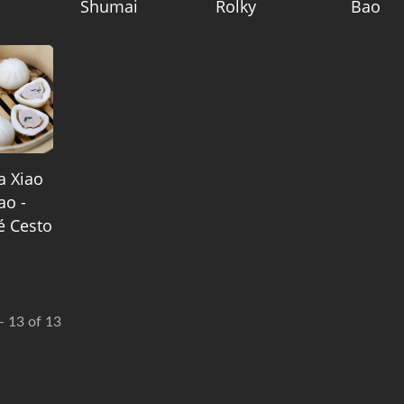
Shumai
Rolky
Bao
a Xiao
ao -
é Cesto
 - 13 of 13