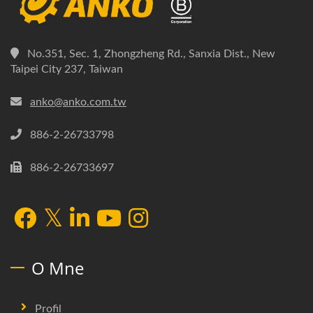
No.351, Sec. 1, Zhongzheng Rd., Sanxia Dist., New
Taipei City 237, Taiwan
anko@anko.com.tw
886-2-26733798
886-2-26733697
O Mne
Profil