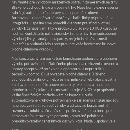
navrhnuté pre výrobcov mrazených potravín zameraných na trhy
Blízkeho východu, Indie a globálne trhy. Naše komplexné riešenia
zahŕňajú automatické prípravy cesta, presné kruhové
formovanie, riadené varné systémy a balicí linky pripravené na
integráciu. Úspešne sme pomohli klientom prejsť od pilotnej
výroby k zariadeniam, ktoré produkujú viac ako 10 000 kusov za
hodinu. Kontaktujte náš inžiniersky tím pre návrh prispôsobenej
výrobnej linky s analýzou kapacity, projekciami návratnosti
investícií a optimalizáciou receptov pre vaše konkrétne kruhové
ploché chlebové výrobky.
Náš konzultačný tím poskytuje komplexnú podporu pre obehovú
výrobu potravín, od počiatočného plánovania rozloženia továrne a
úpravy receptov až po školenie operátorov a nepretržitú
technickú pomoc. Či už vyrábate ploché chleby z Blízkeho
východu ako arabský chlieb a esfiha, indické chleby ako chapati a
kulcha, alebo plnené kruhové produkty ako hopia a maamoul,
mnohostranné plniace a formovacie stroje ANKO sa prispôsobia
vašim špecifickým požiadavkám na kapacitu. Naše
automatizované kruhové potravinárske zariadenia znižujú náklady
na prácu, zvyšujú rýchlosť výroby a udržiavajú konzistentné
rozmery produktov, čo z nás robí preferovaného partnera pre
spracovateľov mrazených potravín, komerčné pekárne a
prevádzkovateľov centrálnych kuchýň, ktorí hľadajú spoľahlivé a