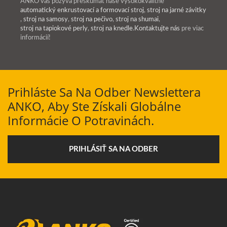
ANKO vás pozýva preskúmať naše vysokokvalitné
automatický enkrustovací a formovací stroj
,
stroj na jarné závitky
,
stroj na samosy
,
stroj na pečivo
,
stroj na shumai
,
stroj na tapiokové perly
,
stroj na knedle
.
Kontaktujte nás
pre viac
informácií!
Prihláste Sa Na Odber Newslettera
ANKO, Aby Ste Získali Globálne
Informácie O Potravinách.
PRIHLÁSIŤ SA NA ODBER