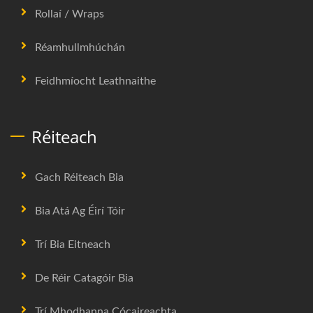
Rollaí / Wraps
Réamhullmhúchán
Feidhmíocht Leathnaithe
Réiteach
Gach Réiteach Bia
Bia Atá Ag Éirí Tóir
Trí Bia Eitneach
De Réir Catagóir Bia
Trí Mhodhanna Cócaireachta