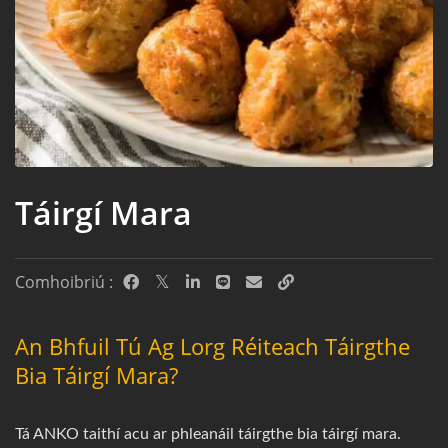
Táirgí Mara
Comhoibriú :
An Bhfuil Tú Ag Lorg Réiteach Táirgthe
Bia Táirgí Mara?
Tá ANKO taithí acu ar phleanáil táirgthe bia táirgí mara.