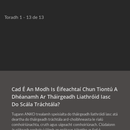
Toradh 1 - 13 de 13
Cad É An Modh Is Éifeachtaí Chun Tiontú A
Dhéanamh Ar Tháirgeadh Liathróid Iasc
Do Scála Tráchtála?
Tugann ANKO trealamh speisialta do tháirgeadh liathróidí iasc atá
deartha do tháirgeadh tráchtála ard-choibhneasta le rialú
comhoiriúnachta, cruth agus uigeacht comhoiriúnach. Clúdaíonn