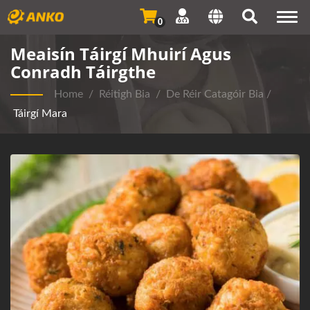
Togg
0
navi
Meaisín Táirgí Mhuirí Agus
Conradh Táirgthe
Home
/
Réitigh Bia
/
De Réir Catagóir Bia
/
Táirgí Mara