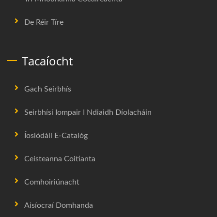
De Réir Tíre
Tacaíocht
Gach Seirbhís
Seirbhísí Iompair I Ndiaidh Díolacháin
Íoslódáil E-Catalóg
Ceisteanna Coitianta
Comhoiriúnacht
Aisíocraí Domhanda