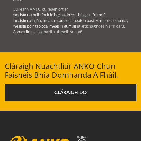
Cuireann ANKO cuireadh ort ár
meaisín uathoibríoch le haghaidh cruthú agus foirmiú
,
meaisín rolla jún
,
meaisín samosa
,
meaisín pastry
,
meaisín shumai
,
meaisín póir tapioca
,
meaisín dumpling
ardchaighdeáin a fhiosrú.
Conact linn
le haghaidh tuilleadh sonraí!
Cláraigh Nuachtlitir ANKO Chun
Faisnéis Bhia Domhanda A Fháil.
CLÁRAIGH DO