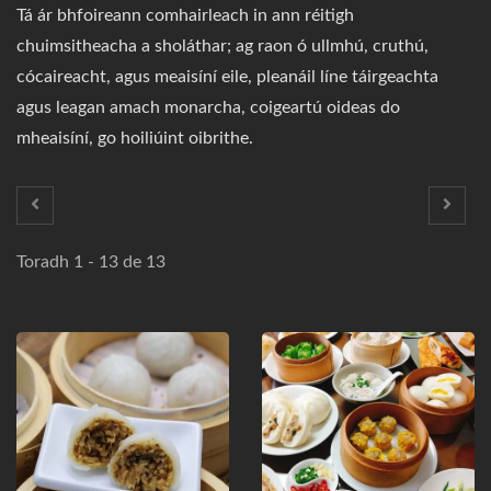
Tá ár bhfoireann comhairleach in ann réitigh
chuimsitheacha a sholáthar; ag raon ó ullmhú, cruthú,
cócaireacht, agus meaisíní eile, pleanáil líne táirgeachta
agus leagan amach monarcha, coigeartú oideas do
mheaisíní, go hoiliúint oibrithe.
Toradh 1 - 13 de 13