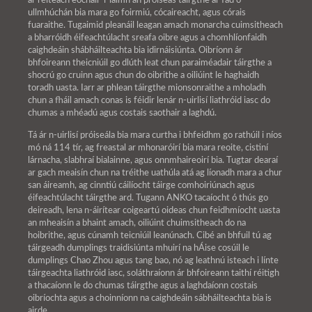
ár réiteach eochair-i-láimh an próiseas táirgthe ar fad ó
ullmhúchán bia mara go foirmiú, cócaireacht, agus córais
fuaraithe. Tugaimid pleanáil leagan amach monarcha cuimsitheach
a bharróidh éifeachtúlacht sreafa oibre agus a chomhlíonfaidh
caighdeáin shábháilteachta bia idirnáisiúnta. Oibríonn ár
bhfoireann theicniúil go dlúth leat chun paraiméadair táirgthe a
shocrú go cruinn agus chun do oibrithe a oiliúint le haghaidh
toradh uasta. Iarr ar phlean táirgthe mionsonraithe a mholadh
chun a fháil amach conas is féidir lenár n-uirlisí liathróid iasc do
chumas a mhéadú agus costais saothair a laghdú.
Tá ár n-uirlisí próiseála bia mara curtha i bhfeidhm go rathúil i níos
mó ná 114 tír, ag freastal ar mhonaróirí bia mara reoite, cistiní
lárnacha, slabhraí bialainne, agus onnmhaireoirí bia. Tugtar dearaí
ar gach meaisín chun na tréithe uathúla atá ag líonadh mara a chur
san áireamh, ag cinntiú cáilíocht táirge comhoiriúnach agus
éifeachtúlacht táirgthe ard. Tugann ANKO tacaíocht ó thús go
deireadh, lena n-áirítear coigeartú oideas chun feidhmíocht uasta
an mheaisín a bhaint amach, oiliúint chuimsitheach do na
hoibrithe, agus cúnamh teicniúil leanúnach. Cibé an bhfuil tú ag
táirgeadh dumplings traidisiúnta mhuirí na hÁise cosúil le
dumplings Chao Zhou agus tang bao, nó ag leathnú isteach i línte
táirgeachta liathróid iasc, soláthraíonn ár bhfoireann taithí réitigh
a thacaíonn le do chumas táirgthe agus a laghdaíonn costais
oibríochta agus a choinníonn na caighdeáin sábháilteachta bia is
airde.