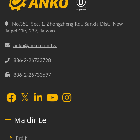
No.351, Sec. 1, Zhongzheng Rd., Sanxia Dist., New
Taipei City 237, Taiwan
anko@anko.com.tw
886-2-26733798
886-2-26733697
Maidir Le
Próifíl