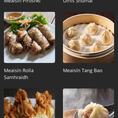
Meaisín Píroshki
Uirlis Shumai
Meaisín Rolla
Meaisín Tang Bao
Samhraidh