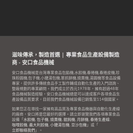
滋味傳承，製造首選 | 專業食品生產設備製造
商 - 安口食品機械
安口食品機械是台灣專業食品包餡機,水餃機,春捲機,春捲皮機,珍
珠粉圓機,包子機,小籠湯包機,蔥抓餅機,燒賣機,湯圓機等食品設備
專家，提供許多傳統食品手工製作轉成自動化生產的入門諮詢、
整廠規劃的專業顧問。我們成立於西元1978年，擁有超過48年
食品機械製造經驗，安口食品機械總是可以達成客戶各項食品生
產設備品質要求，目前我們食品機械設備已銷售至114個國家。
如果您正在尋找一家擁有高品質及專業食品機器與自動化生產線
的廠商，安口將是您最好的選擇。請立即瀏覽我們各項專業食品
設備「
水餃機
,
包子機
,
燒賣機
,
餛飩機
,
月餅機
,
春捲生產線
,
咖哩餃機
,
義大利餃機
,
小籠湯包機
,
豆沙包機
」或「
立即聯絡我們
」。