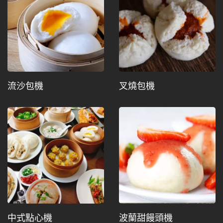
流沙包機
叉燒包機
中式點心機
波蘭甜饅頭機