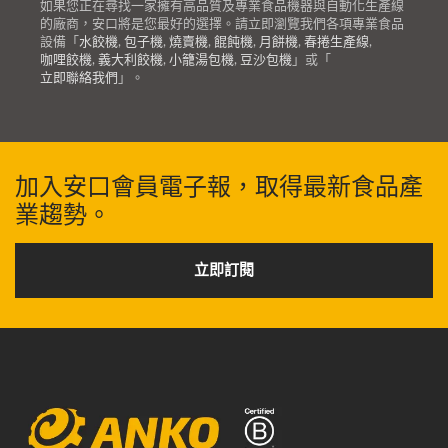
如果您正在尋找一家擁有高品質及專業食品機器與自動化生產線
的廠商，安口將是您最好的選擇。請立即瀏覽我們各項專業食品
設備「
水餃機
,
包子機
,
燒賣機
,
餛飩機
,
月餅機
,
春捲生產線
,
咖哩餃機
,
義大利餃機
,
小籠湯包機
,
豆沙包機
」或「
立即聯絡我們
」。
加入安口會員電子報，取得最新食品產
業趨勢。
立即訂閱