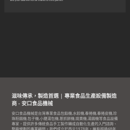
滋味傳承，製造首選 | 專業食品生產設備製造
商 - 安口食品機械
安口食品機械是台灣專業食品包餡機,水餃機,春捲機,春捲皮機,珍
珠粉圓機,包子機,小籠湯包機,蔥抓餅機,燒賣機,湯圓機等食品設備
專家，提供許多傳統食品手工製作轉成自動化生產的入門諮詢、
整廠規劃的專業顧問。我們成立於西元1978年，擁有超過48年