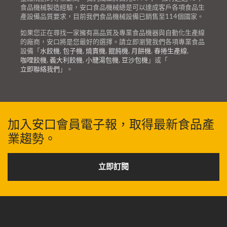
食品機械製造經驗，安口食品機械總是可以達成客戶各項食品生
產設備品質要求，目前我們食品機械設備已銷售至114個國家。
如果您正在尋找一家擁有高品質及專業食品機器與自動化生產線
的廠商，安口將是您最好的選擇。請立即瀏覽我們各項專業食品
設備「
水餃機
,
包子機
,
燒賣機
,
餛飩機
,
月餅機
,
春捲生產線
,
咖哩餃機
,
義大利餃機
,
小籠湯包機
,
豆沙包機
」或「
立即聯絡我們
」。
加入安口會員電子報，取得最新食品產
業趨勢。
立即訂閱