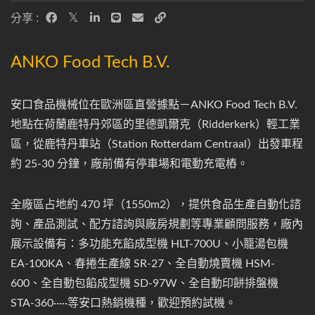
分享 :
ANKO Food Tech B.V.
安口食品機械位在歐洲區直營據點－ANKO Food Tech B.V.
地點在荷蘭鹿特丹郊區的里德凱爾克（Ridderkerk）輕工業
區，從鹿特丹車站（Station Rotterdam Centraal）出發車程
約 25-30 分鐘，廠前備有停車場和電動充電樁。
全廠區占地約 470 坪（1550m2），提供食品生產自動化諮
詢、產品測試、配方諮詢與廠房規劃等專業顧問服務，廠內
展示設備有：多功能充餡成型機 HLT-700U、小籠湯包機
EA-100KA、春捲生產線 SR-27、全自動燒賣機 HSM-
600、全自動包餡成型機 SD-97W、全自動印餅排盤機
STA-360·····等安口熱銷機種，歡迎預約試機。