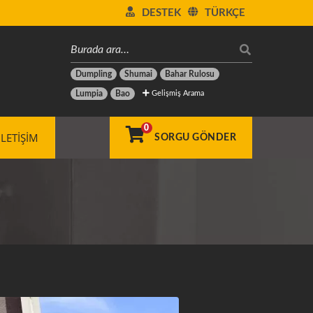
DESTEK
TÜRKÇE
Dumpling
Shumai
Bahar Rulosu
Gelişmiş Arama
Lumpia
Bao
0
İLETIŞIM
SORGU GÖNDER