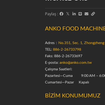
Paylaş :
ANKO FOOD MACHINE 
Adres：
No.351, Sec. 1, Zhongzheng 
TEL:
886-2-26733798
Faks: 886-2-26733697
E-posta:
anko@anko.com.tw
Çalışma Saatleri:
Pazartesi—Cuma 9:00 AM – 6:0
Cumartesi—Pazar Kapalı
BİZİM KONUMUMUZ