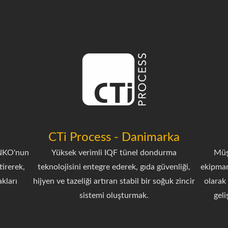
CTi Process - Danimarka
ANKO'nun
Yüksek verimli IQF tünel dondurma
Müşt
tirerek,
teknolojisini entegre ederek, gıda güvenliği,
ekipman
akları
hijyen ve tazeliği artıran stabil bir soğuk zincir
olarak
sistemi oluşturmak.
geli