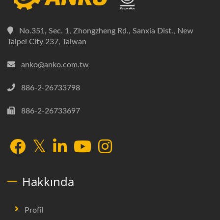
No.351, Sec. 1, Zhongzheng Rd., Sanxia Dist., New
Taipei City 237, Taiwan
anko@anko.com.tw
886-2-26733798
886-2-26733697
Hakkında
Profil