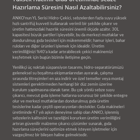
Hazırlama Süresini Nasıl Azaltabilirsiniz?
ANKO'nun YL Serisi Hidro-Çekici, sebzelerden fazla suyu yüksek
hızlı santrifüj kuvveti kullanarak verimli bir şekilde çıkarır ve
üretim hattınızdaki hazırlık süresini önemli ölçüde azaltır. 30L
kapasitesi büyük partileri işleyebilir, bu da merkezi mutfaklar ve
dondurulmuş gıda tesisleri için mükemmeldir; hamur işleri, bahar
ruloları ve diğer ürünleri işlemek için idealdir. Üretim
verimliliğinizi %40'a kadar artırabilecek çekici makinemizi
keşfetmek için bugün bizimle iletişime geçin.
Yenilikçi üç noktalı süspansiyon tasarımı, hidro-separatörümüzü
geleneksel su boşaltma ekipmanlarından ayırarak, çalışma
sırasında titreşimleri en aza indirir ve özel temeller veya montaj
sistemleri gerektirmeden herhangi bir düz zemin üzerine
kurulum yapılmasına olanak tanır. Bu çok yönlü sebze suyu
çıkarıcı, mevcut gıda işleme hatlarına sorunsuz bir şekilde entegre
olur ve merkezi mutfaklardan dondurulmuş gıda üretim
tesislerine kadar çeşitli operasyonları destekler. Gıda makineleri
üretiminde 47 yılı aşkın deneyime sahip olan ANKO, işlenmiş
sebzelerin kalitesini ve tazeliğini korurken üretim verimliliğini
artıran güvenilir malzeme çıkarıcı çözümler sunarak, gıda
hazırlama süreçlerini optimize etmek isteyen işletmeler için
vazgeçilmez bir bileşen haline gelmektedir.