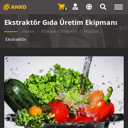
Togg
0
navi
Ekstraktör Gıda Üretim Ekipmanı
Home
/
Makine Kategorisi
/
Hazırlık
/
Ekstraktör