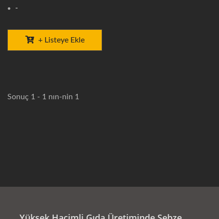
-
+ Listeye Ekle
Sonuç 1 - 1 nın-nin 1
Yüksek Hacimli Gıda Üretiminde Sebze