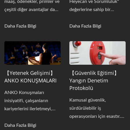
maaş, ödenekler, primler ve
Heyecan ve Sorumluluk"
çeşitli diğer avantajlar da
değerlerine sahip bir
dahil olmak üzere rekabetçi
şirkettir; çalışanlarımızın
bir ücret ve yan haklar
profesyonel yaşamlarına ve
Daha Fazla Bilgi
Daha Fazla Bilgi
sunmaktadır.
kişisel gelişimlerine katkıda
bulunmak için mükemmel
bir çalışma ve öğrenme
ortamı yaratmaya kararlıyız.
【Yetenek Gelişimi】
【Güvenlik Eğitimi】
ANKO KONUŞMALARI
Yangın Denetim
Protokolü
ANKO Konuşmaları
Kamusal güvenlik,
inisiyatifi, çalışanların
sürdürülebilir iş
kariyerlerini ilerletmeyi,
operasyonları için esastır.
kamu konuşma becerilerini
ANKO, çalışanlarımızın acil
geliştirmeleri için bir
Daha Fazla Bilgi