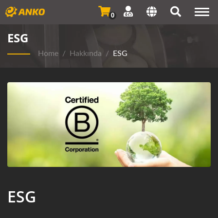
Togg
0
navi
ESG
Home
/
Hakkında
/
ESG
ESG