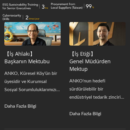
【İş Ahlakı】
【İş Etiği】
Başkanın Mektubu
Genel Müdürden
Mektup
ANKO, Küresel Köy'ün bir
ANKO'nun hedefi
üyesidir ve Kurumsal
sürdürülebilir bir
Sosyal Sorumluluklarımızı
endüstriyel tedarik zinciri
yerine getirerek Yeşil
oluşturmak, şirketlerin
Üretici olma hedefindedir.
Daha Fazla Bilgi
gelişmesine yardımcı olmak
Daha Fazla Bilgi
ve gelecekteki işletmelerin
çevrenin bütünlüğüne