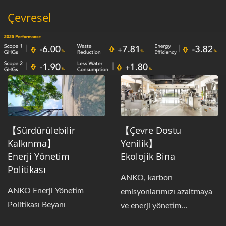
Çevresel
değer veren bir işletme
yapısı geliştirmesi için bir
plan oluşturmaktır.
【Sürdürülebilir
【Çevre Dostu
Kalkınma】
Yenilik】
Enerji Yönetim
Ekolojik Bina
Politikası
ANKO, karbon
ANKO Enerji Yönetim
emisyonlarımızı azaltmaya
Politikası Beyanı
ve enerji yönetim
sistemimizi geliştirmeye