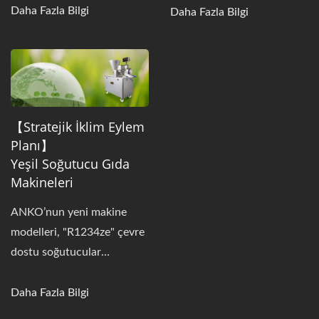
Daha Fazla Bilgi
kararlıdır.
Daha Fazla Bilgi
【Stratejik İklim Eylem
Planı】
Yeşil Soğutucu Gıda
Makineleri
ANKO’nun yeni makine
modelleri, "R1234ze" çevre
dostu soğutucular
kullanılarak test edildi ve
"R134a" kullanan eski
Daha Fazla Bilgi
ekipmanlarla eşdeğer