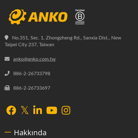
No.351, Sec. 1, Zhongzheng Rd., Sanxia Dist., New
Taipei City 237, Taiwan
anko@anko.com.tw
886-2-26733798
886-2-26733697
Hakkında