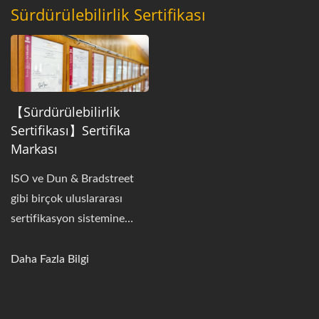
"hayır satış etkinliklerine"
Sürdürülebilirlik Sertifikası
katılmaya teşvik eder,
kaynaklarımızı ve
çabalarımızı birleştirerek
yerel hayır kurumları için
fon yaratırız.
【Sürdürülebilirlik
Sertifikası】Sertifika
Markası
ISO ve Dun & Bradstreet
gibi birçok uluslararası
sertifikasyon sistemine
aktif olarak katılarak,
şirketimizin kalite, enerji
Daha Fazla Bilgi
yönetimi ve kurumsal
yönetiminin uluslararası
sertifikasyon standartlarını