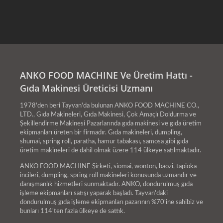
karşıladığından veya
aştığından emin oluyoruz.
ANKO FOOD MACHINE Ve Üretim Hattı -
Gıda Makinesi Üreticisi Uzmanı
1978'den beri Tayvan'da bulunan ANKO FOOD MACHINE CO.,
LTD., Gıda Makineleri, Gıda Makinesi, Çok Amaçlı Doldurma ve
Şekillendirme Makinesi Pazarlarında gıda makinesi ve gıda üretim
ekipmanları üreten bir firmadır. Gıda makineleri, dumpling,
shumai, spring roll, paratha, hamur tabakası, samosa gibi gıda
üretim makineleri de dahil olmak üzere 114 ülkeye satılmaktadır.
ANKO FOOD MACHINE Şirketi, siomai, wonton, baozi, tapioka
incileri, dumpling, spring roll makineleri konusunda uzmandır ve
danışmanlık hizmetleri sunmaktadır. ANKO, dondurulmuş gıda
işleme ekipmanları satışı yaparak başladı. Tayvan'daki
dondurulmuş gıda işleme ekipmanları pazarının %70'ine sahibiz ve
bunları 114'ten fazla ülkeye de sattık.